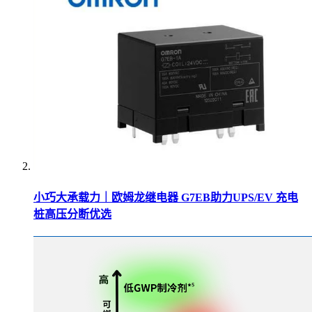
小巧大承载力｜欧姆龙继电器 G7EB助力UPS/EV 充电
桩高压分断优选