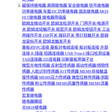
磁保持继电器
高频继电器
安全继电器
信号继电器
功率继电器
车载/DC功率继电器
固态继电器
MOS
FET继电器
继电器用插座
欧姆龙微动开关
欧姆龙检测开关
门用开关/电源开
关
欧姆龙轻触开关
船型开关
欧姆龙按钮开关
工业
用操作开关
DIP开关
拨码开关
带灯轻触开关
欧姆
龙鼠标开关
欧姆龙触发开关
基板对FPC连接
基板对电线连接
板对板连接
外部
连接
IC插座
短路连接器
USB Type-C接口检测设备
TAB连接器
ZD连接器
印刷基板用端子台
微型光电传感器
反射型传感器
振动传感器/倾倒传
感器
人脸识别传感器
IOT传感器
MEMS非接触温
度传感器
MEMS压力传感器
微型位移传感器/测距
传感器
粉尘传感器
MEMS风量传感器
MEMS流量
传感器
宏发继电器
继电器模组
光MOS继电器