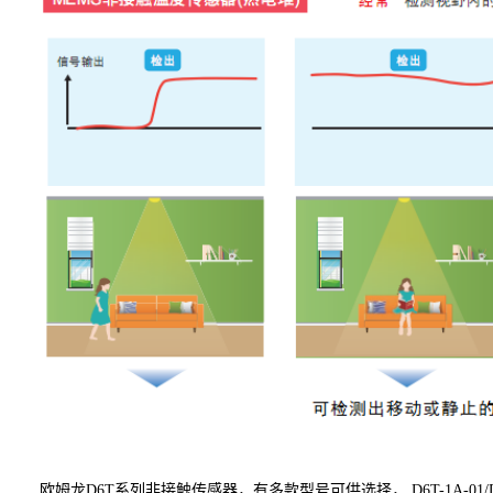
欧姆龙
D6T系列非接触传感器，有多款型号可供选择， D6T-1A-01/D6T-