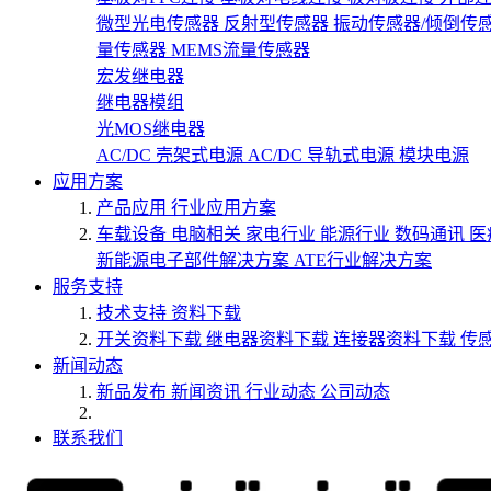
微型光电传感器
反射型传感器
振动传感器/倾倒传
量传感器
MEMS流量传感器
宏发继电器
继电器模组
光MOS继电器
AC/DC 壳架式电源
AC/DC 导轨式电源
模块电源
应用方案
产品应用
行业应用方案
车载设备
电脑相关
家电行业
能源行业
数码通讯
医
新能源电子部件解决方案
ATE行业解决方案
服务支持
技术支持
资料下载
开关资料下载
继电器资料下载
连接器资料下载
传
新闻动态
新品发布
新闻资讯
行业动态
公司动态
联系我们