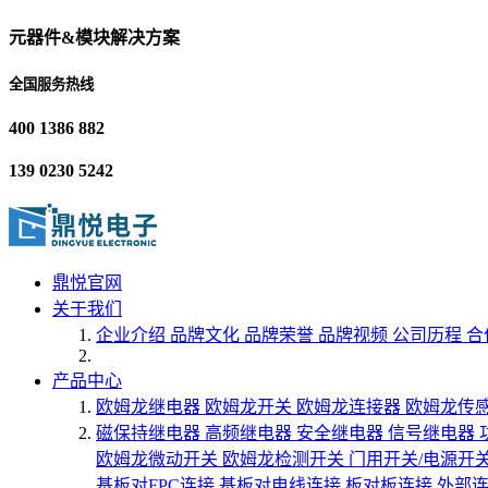
元器件&模块解决方案
全国服务热线
400 1386 882
139 0230 5242
鼎悦官网
关于我们
企业介绍
品牌文化
品牌荣誉
品牌视频
公司历程
合
产品中心
欧姆龙继电器
欧姆龙开关
欧姆龙连接器
欧姆龙传
磁保持继电器
高频继电器
安全继电器
信号继电器
欧姆龙微动开关
欧姆龙检测开关
门用开关/电源开
基板对FPC连接
基板对电线连接
板对板连接
外部