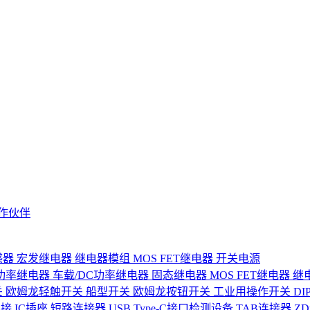
作伙伴
感器
宏发继电器
继电器模组
MOS FET继电器
开关电源
功率继电器
车载/DC功率继电器
固态继电器
MOS FET继电器
继
关
欧姆龙轻触开关
船型开关
欧姆龙按钮开关
工业用操作开关
D
连接
IC插座
短路连接器
USB Type-C接口检测设备
TAB连接器
Z