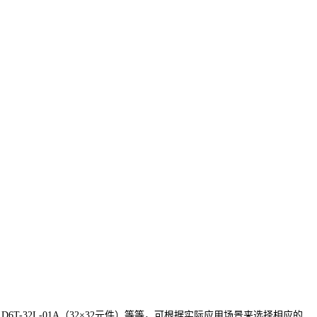
4元件)、 D6T-32L-01A（32×32元件）等等，可根据实际应用场景来选择相应的