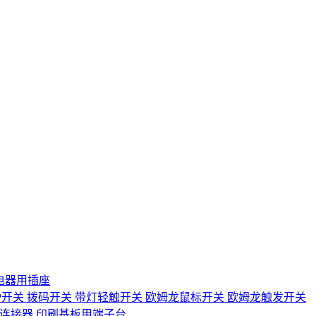
电器用插座
IP开关
拨码开关
带灯轻触开关
欧姆龙鼠标开关
欧姆龙触发开关
D连接器
印刷基板用端子台