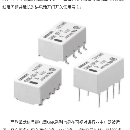
线阻问题并延长对讲电话开门开关使用寿命。
而欧姆
龙信号继电器
G6K
系列
也
是
在可视对讲
行业
中广泛被运