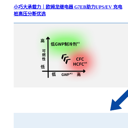
小巧大承载力｜欧姆龙继电器 G7EB助力UPS/EV 充电
桩高压分断优选