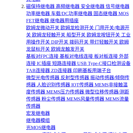
磁保持继电器
高频继电器
安全继电器
信号继电器
功率继电器
车载/DC功率继电器
固态继电器
MOS
FET继电器
继电器用插座
欧姆龙微动开关
欧姆龙检测开关
门用开关/电源开
关
欧姆龙轻触开关
船型开关
欧姆龙按钮开关
工业
用操作开关
DIP开关
拨码开关
带灯轻触开关
欧姆
龙鼠标开关
欧姆龙触发开关
基板对FPC连接
基板对电线连接
板对板连接
外部
连接
IC插座
短路连接器
USB Type-C接口检测设备
TAB连接器
ZD连接器
印刷基板用端子台
微型光电传感器
反射型传感器
振动传感器/倾倒传
感器
人脸识别传感器
IOT传感器
MEMS非接触温
度传感器
MEMS压力传感器
微型位移传感器/测距
传感器
粉尘传感器
MEMS风量传感器
MEMS流量
传感器
宏发继电器
继电器模组
光MOS继电器