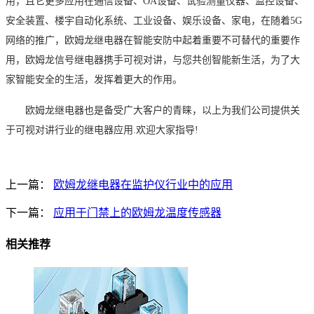
用
，且它更多
应用在
通信设备
、
OA
设备
、
试验
测量仪器、
监控
设备、
安全
装置、
楼宇自动
化系统、
工业
设备、
娱乐
设备、
家电
，
在
随着
5G
网络
的推广，
欧姆
龙
继电器
在智能安防中起着重要
不可
替代
的
重要作
用，
欧姆
龙
信号
继电器
携
手
可
视对讲
，与您
共创智能新生活
，
为了大
家智能安全的生活，
发挥
着更大的作用。
欧姆
龙继电器也是备受广大客户的青睐，
以上为我们公司提供关
于
可
视对讲
行业的继电器应用
.
欢迎大家指导!
上一篇：
欧姆龙继电器在监护仪行业中的应用
下一篇：
应用于门禁上的欧姆龙温度传感器
相关推荐