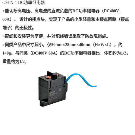
G9EN-1 DC
功率继电器
>
能切断高电压、高电流的直流负载的
DC
功率继电器（
DC400V,
60A
）。 设计的接点块，实现了产品的小型轻量和主接点回路（接点
端子）的无极性。
>
配线和安装更为简便，并对配线错误采取了防故障措施。
>
同类产品中尺寸超
小
，仅
50mm×28mm×40mm
（
H×W×L
），约
140g
。与同类（
DC400V 60A
）的
DC
功率继电器相比，体积约为
1/2
，
重量约为
1/2
。