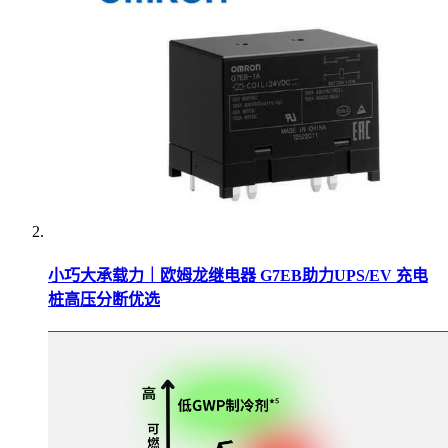
小巧大承载力｜欧姆龙继电器 G7EB助力UPS/EV 充电
桩高压分断优选