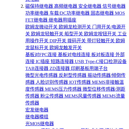
磁保持继电器
高频继电器
安全继电器
信号继电器
功率继电器
车载/DC功率继电器
固态继电器
MOS
FET继电器
继电器用插座
欧姆龙微动开关
欧姆龙检测开关
门用开关/电源开
关
欧姆龙轻触开关
船型开关
欧姆龙按钮开关
工业
用操作开关
DIP开关
拨码开关
带灯轻触开关
欧姆
龙鼠标开关
欧姆龙触发开关
基板对FPC连接
基板对电线连接
板对板连接
外部
连接
IC插座
短路连接器
USB Type-C接口检测设备
TAB连接器
ZD连接器
印刷基板用端子台
微型光电传感器
反射型传感器
振动传感器/倾倒传
感器
人脸识别传感器
IOT传感器
MEMS非接触温
度传感器
MEMS压力传感器
微型位移传感器/测距
传感器
粉尘传感器
MEMS风量传感器
MEMS流量
传感器
宏发继电器
继电器模组
光MOS继电器