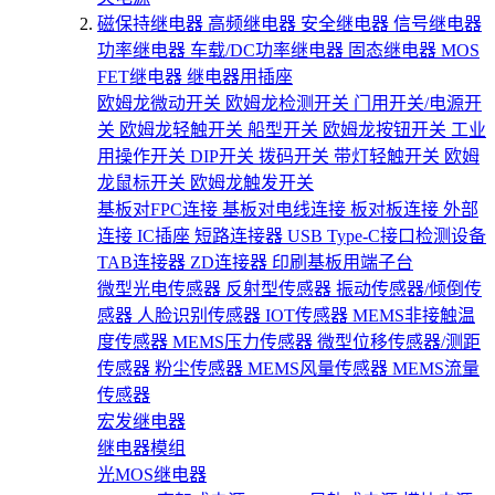
磁保持继电器
高频继电器
安全继电器
信号继电器
功率继电器
车载/DC功率继电器
固态继电器
MOS
FET继电器
继电器用插座
欧姆龙微动开关
欧姆龙检测开关
门用开关/电源开
关
欧姆龙轻触开关
船型开关
欧姆龙按钮开关
工业
用操作开关
DIP开关
拨码开关
带灯轻触开关
欧姆
龙鼠标开关
欧姆龙触发开关
基板对FPC连接
基板对电线连接
板对板连接
外部
连接
IC插座
短路连接器
USB Type-C接口检测设备
TAB连接器
ZD连接器
印刷基板用端子台
微型光电传感器
反射型传感器
振动传感器/倾倒传
感器
人脸识别传感器
IOT传感器
MEMS非接触温
度传感器
MEMS压力传感器
微型位移传感器/测距
传感器
粉尘传感器
MEMS风量传感器
MEMS流量
传感器
宏发继电器
继电器模组
光MOS继电器