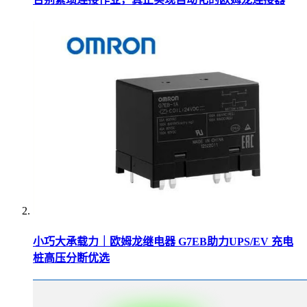
小巧大承载力｜欧姆龙继电器 G7EB助力UPS/EV 充电
桩高压分断优选