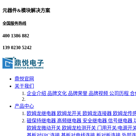
元器件&模块解决方案
全国服务热线
400 1386 882
139 0230 5242
鼎悦官网
关于我们
企业介绍
品牌文化
品牌荣誉
品牌视频
公司历程
合
产品中心
欧姆龙继电器
欧姆龙开关
欧姆龙连接器
欧姆龙传
磁保持继电器
高频继电器
安全继电器
信号继电器
欧姆龙微动开关
欧姆龙检测开关
门用开关/电源开
基板对FPC连接
基板对电线连接
板对板连接
外部