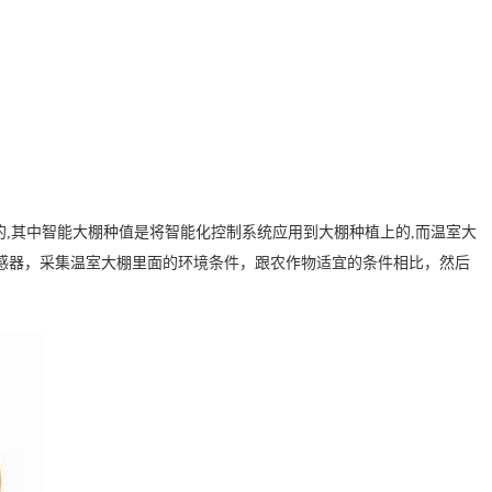
的
,
其中智能大棚种值是
将
智能
化控制系统应用到
大棚
种植上
的
,
而
温室大
感器，采集温室大棚里面的环境条件，跟农作物适宜的条件相比，然后