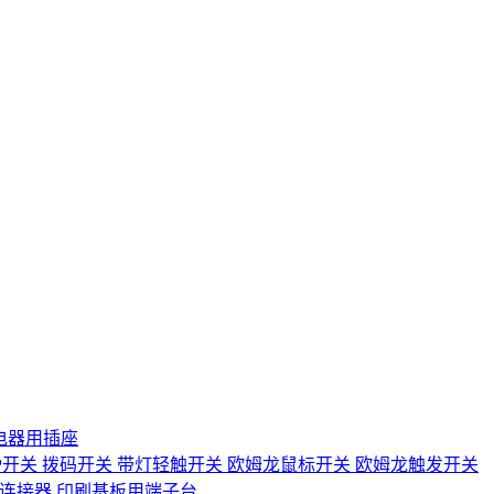
电器用插座
IP开关
拨码开关
带灯轻触开关
欧姆龙鼠标开关
欧姆龙触发开关
D连接器
印刷基板用端子台