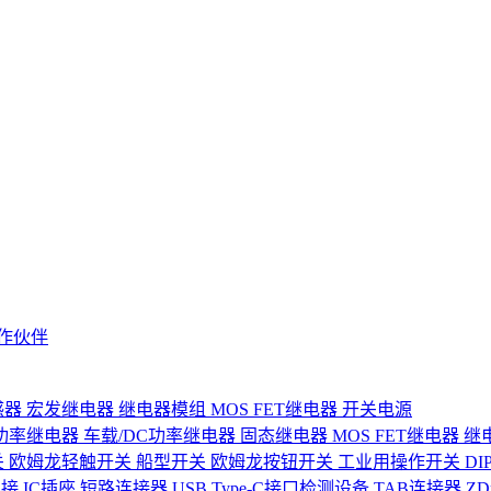
作伙伴
感器
宏发继电器
继电器模组
MOS FET继电器
开关电源
功率继电器
车载/DC功率继电器
固态继电器
MOS FET继电器
继
关
欧姆龙轻触开关
船型开关
欧姆龙按钮开关
工业用操作开关
D
连接
IC插座
短路连接器
USB Type-C接口检测设备
TAB连接器
Z