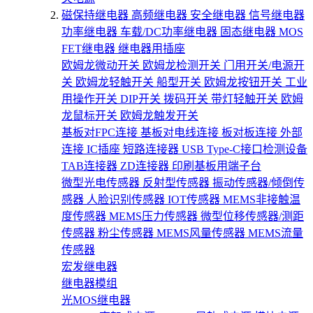
磁保持继电器
高频继电器
安全继电器
信号继电器
功率继电器
车载/DC功率继电器
固态继电器
MOS
FET继电器
继电器用插座
欧姆龙微动开关
欧姆龙检测开关
门用开关/电源开
关
欧姆龙轻触开关
船型开关
欧姆龙按钮开关
工业
用操作开关
DIP开关
拨码开关
带灯轻触开关
欧姆
龙鼠标开关
欧姆龙触发开关
基板对FPC连接
基板对电线连接
板对板连接
外部
连接
IC插座
短路连接器
USB Type-C接口检测设备
TAB连接器
ZD连接器
印刷基板用端子台
微型光电传感器
反射型传感器
振动传感器/倾倒传
感器
人脸识别传感器
IOT传感器
MEMS非接触温
度传感器
MEMS压力传感器
微型位移传感器/测距
传感器
粉尘传感器
MEMS风量传感器
MEMS流量
传感器
宏发继电器
继电器模组
光MOS继电器