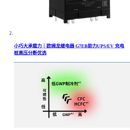
小巧大承载力｜欧姆龙继电器 G7EB助力UPS/EV 充电
桩高压分断优选