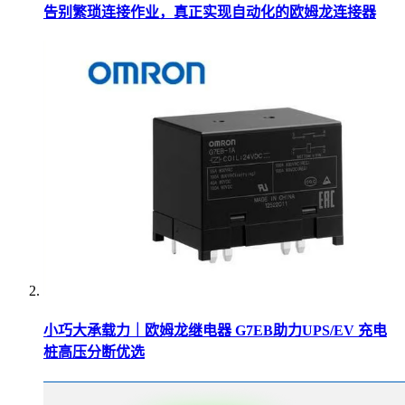
告别繁琐连接作业，真正实现自动化的欧姆龙连接器
小巧大承载力｜欧姆龙继电器 G7EB助力UPS/EV 充电
桩高压分断优选