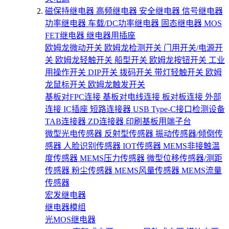
磁保持继电器
高频继电器
安全继电器
信号继电器
功率继电器
车载/DC功率继电器
固态继电器
MOS
FET继电器
继电器用插座
欧姆龙微动开关
欧姆龙检测开关
门用开关/电源开
关
欧姆龙轻触开关
船型开关
欧姆龙按钮开关
工业
用操作开关
DIP开关
拨码开关
带灯轻触开关
欧姆
龙鼠标开关
欧姆龙触发开关
基板对FPC连接
基板对电线连接
板对板连接
外部
连接
IC插座
短路连接器
USB Type-C接口检测设备
TAB连接器
ZD连接器
印刷基板用端子台
微型光电传感器
反射型传感器
振动传感器/倾倒传
感器
人脸识别传感器
IOT传感器
MEMS非接触温
度传感器
MEMS压力传感器
微型位移传感器/测距
传感器
粉尘传感器
MEMS风量传感器
MEMS流量
传感器
宏发继电器
继电器模组
光MOS继电器