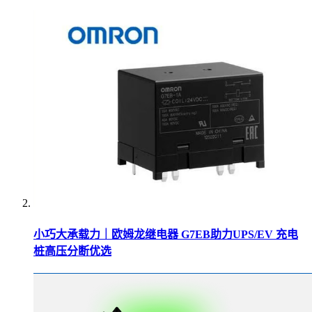
小巧大承载力｜欧姆龙继电器 G7EB助力UPS/EV 充电
桩高压分断优选