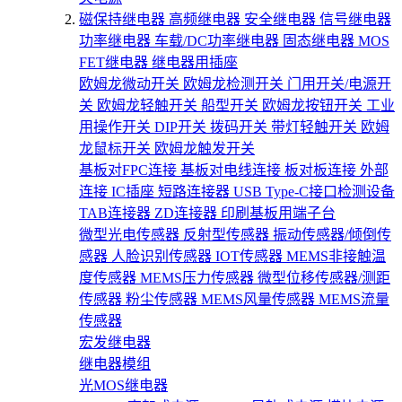
磁保持继电器
高频继电器
安全继电器
信号继电器
功率继电器
车载/DC功率继电器
固态继电器
MOS
FET继电器
继电器用插座
欧姆龙微动开关
欧姆龙检测开关
门用开关/电源开
关
欧姆龙轻触开关
船型开关
欧姆龙按钮开关
工业
用操作开关
DIP开关
拨码开关
带灯轻触开关
欧姆
龙鼠标开关
欧姆龙触发开关
基板对FPC连接
基板对电线连接
板对板连接
外部
连接
IC插座
短路连接器
USB Type-C接口检测设备
TAB连接器
ZD连接器
印刷基板用端子台
微型光电传感器
反射型传感器
振动传感器/倾倒传
感器
人脸识别传感器
IOT传感器
MEMS非接触温
度传感器
MEMS压力传感器
微型位移传感器/测距
传感器
粉尘传感器
MEMS风量传感器
MEMS流量
传感器
宏发继电器
继电器模组
光MOS继电器