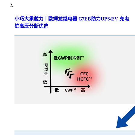
小巧大承载力｜欧姆龙继电器 G7EB助力UPS/EV 充电
桩高压分断优选