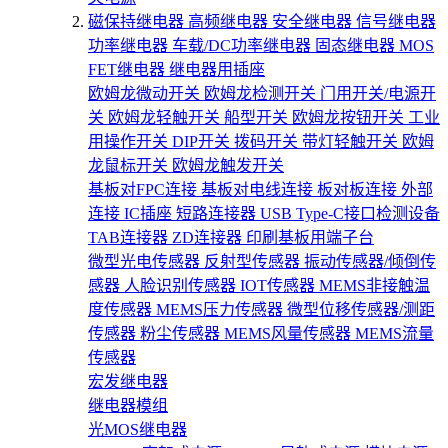
磁保持继电器
高频继电器
安全继电器
信号继电器
功率继电器
车载/DC功率继电器
固态继电器
MOS
FET继电器
继电器用插座
欧姆龙微动开关
欧姆龙检测开关
门用开关/电源开
关
欧姆龙轻触开关
船型开关
欧姆龙按钮开关
工业
用操作开关
DIP开关
拨码开关
带灯轻触开关
欧姆
龙鼠标开关
欧姆龙触发开关
基板对FPC连接
基板对电线连接
板对板连接
外部
连接
IC插座
短路连接器
USB Type-C接口检测设备
TAB连接器
ZD连接器
印刷基板用端子台
微型光电传感器
反射型传感器
振动传感器/倾倒传
感器
人脸识别传感器
IOT传感器
MEMS非接触温
度传感器
MEMS压力传感器
微型位移传感器/测距
传感器
粉尘传感器
MEMS风量传感器
MEMS流量
传感器
宏发继电器
继电器模组
光MOS继电器