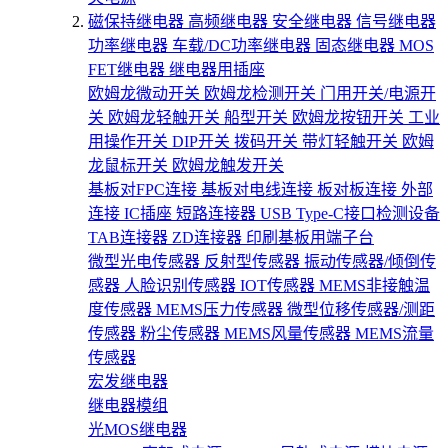
磁保持继电器
高频继电器
安全继电器
信号继电器
功率继电器
车载/DC功率继电器
固态继电器
MOS
FET继电器
继电器用插座
欧姆龙微动开关
欧姆龙检测开关
门用开关/电源开
关
欧姆龙轻触开关
船型开关
欧姆龙按钮开关
工业
用操作开关
DIP开关
拨码开关
带灯轻触开关
欧姆
龙鼠标开关
欧姆龙触发开关
基板对FPC连接
基板对电线连接
板对板连接
外部
连接
IC插座
短路连接器
USB Type-C接口检测设备
TAB连接器
ZD连接器
印刷基板用端子台
微型光电传感器
反射型传感器
振动传感器/倾倒传
感器
人脸识别传感器
IOT传感器
MEMS非接触温
度传感器
MEMS压力传感器
微型位移传感器/测距
传感器
粉尘传感器
MEMS风量传感器
MEMS流量
传感器
宏发继电器
继电器模组
光MOS继电器