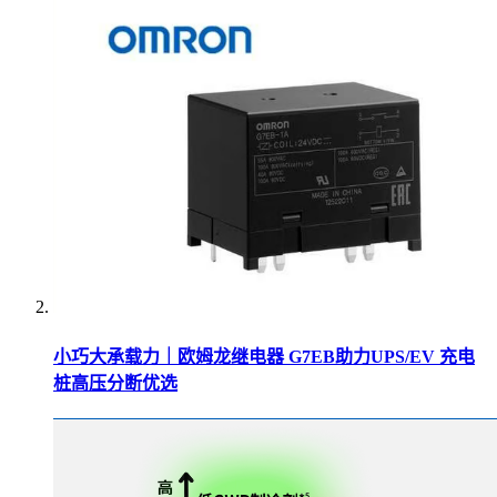
小巧大承载力｜欧姆龙继电器 G7EB助力UPS/EV 充电
桩高压分断优选