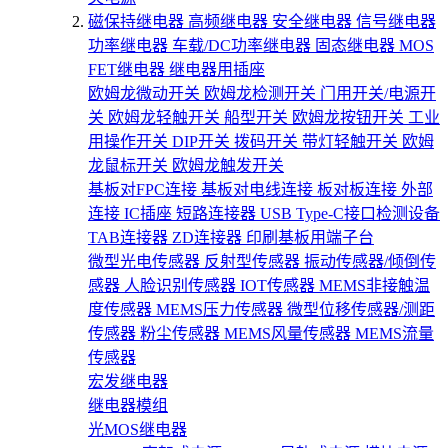
磁保持继电器
高频继电器
安全继电器
信号继电器
功率继电器
车载/DC功率继电器
固态继电器
MOS
FET继电器
继电器用插座
欧姆龙微动开关
欧姆龙检测开关
门用开关/电源开
关
欧姆龙轻触开关
船型开关
欧姆龙按钮开关
工业
用操作开关
DIP开关
拨码开关
带灯轻触开关
欧姆
龙鼠标开关
欧姆龙触发开关
基板对FPC连接
基板对电线连接
板对板连接
外部
连接
IC插座
短路连接器
USB Type-C接口检测设备
TAB连接器
ZD连接器
印刷基板用端子台
微型光电传感器
反射型传感器
振动传感器/倾倒传
感器
人脸识别传感器
IOT传感器
MEMS非接触温
度传感器
MEMS压力传感器
微型位移传感器/测距
传感器
粉尘传感器
MEMS风量传感器
MEMS流量
传感器
宏发继电器
继电器模组
光MOS继电器