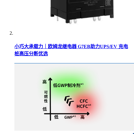
小巧大承载力｜欧姆龙继电器 G7EB助力UPS/EV 充电
桩高压分断优选