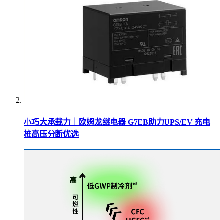
小巧大承载力｜欧姆龙继电器 G7EB助力UPS/EV 充电
桩高压分断优选