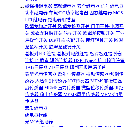
磁保持继电器
高频继电器
安全继电器
信号继电器
功率继电器
车载/DC功率继电器
固态继电器
MOS
FET继电器
继电器用插座
欧姆龙微动开关
欧姆龙检测开关
门用开关/电源开
关
欧姆龙轻触开关
船型开关
欧姆龙按钮开关
工业
用操作开关
DIP开关
拨码开关
带灯轻触开关
欧姆
龙鼠标开关
欧姆龙触发开关
基板对FPC连接
基板对电线连接
板对板连接
外部
连接
IC插座
短路连接器
USB Type-C接口检测设备
TAB连接器
ZD连接器
印刷基板用端子台
微型光电传感器
反射型传感器
振动传感器/倾倒传
感器
人脸识别传感器
IOT传感器
MEMS非接触温
度传感器
MEMS压力传感器
微型位移传感器/测距
传感器
粉尘传感器
MEMS风量传感器
MEMS流量
传感器
宏发继电器
继电器模组
光MOS继电器