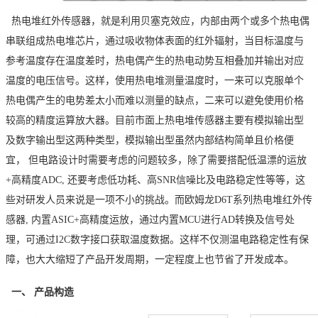
热电堆红外传感器，就是利用贝塞克效应，内部由两个或多个热电偶
串联组成热电堆芯片，通过吸收物体表面的红外辐射，当目标温度与
参考温度存在温度差时，热电偶产生的热电动势互相叠加并输出对应
温度的电压信号。这样，使用热电堆测量温度时，一来可以克服单个
热电偶产生的电势差太小而难以测量的缺点，二来可以避免使用价格
较高的精度运算放大器。目前市面上热电堆传感器主要有模拟输出型
及数字输出型这两种类型，模拟输出型虽然内部结构简单且价格便
宜， 但电路设计时需要考虑的问题较多，除了需要搭配低温漂的运放
+高精度ADC, 还要考虑低功耗、高SNR信噪比及电路稳定性等等，这
些对研发人员来说是一项不小的挑战。而欧姆龙D6T系列热电堆红外传
感器, 内置ASIC+高精度运放，通过内置MCU进行AD转换及信号处
理，可通过I2C数字接口获取温度数据。这样不仅测温电路稳定性有保
障，也大大缩短了产品开发周期，一定程度上也节省了开发成本。
一、 产品构造