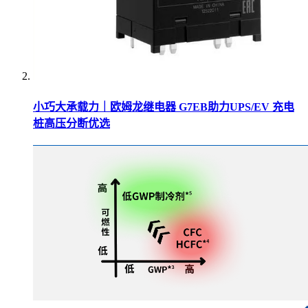
小巧大承载力｜欧姆龙继电器 G7EB助力UPS/EV 充电
桩高压分断优选