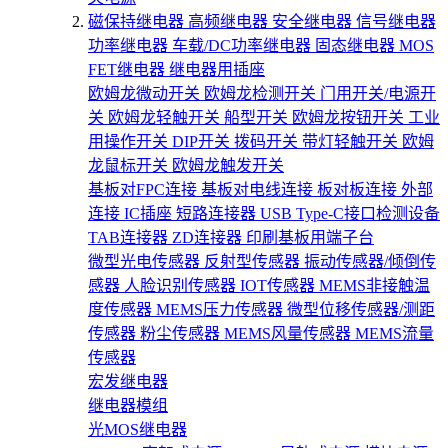
磁保持继电器
高频继电器
安全继电器
信号继电器
功率继电器
车载/DC功率继电器
固态继电器
MOS
FET继电器
继电器用插座
欧姆龙微动开关
欧姆龙检测开关
门用开关/电源开
关
欧姆龙轻触开关
船型开关
欧姆龙按钮开关
工业
用操作开关
DIP开关
拨码开关
带灯轻触开关
欧姆
龙鼠标开关
欧姆龙触发开关
基板对FPC连接
基板对电线连接
板对板连接
外部
连接
IC插座
短路连接器
USB Type-C接口检测设备
TAB连接器
ZD连接器
印刷基板用端子台
微型光电传感器
反射型传感器
振动传感器/倾倒传
感器
人脸识别传感器
IOT传感器
MEMS非接触温
度传感器
MEMS压力传感器
微型位移传感器/测距
传感器
粉尘传感器
MEMS风量传感器
MEMS流量
传感器
宏发继电器
继电器模组
光MOS继电器