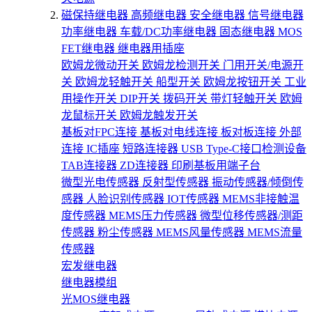
磁保持继电器
高频继电器
安全继电器
信号继电器
功率继电器
车载/DC功率继电器
固态继电器
MOS
FET继电器
继电器用插座
欧姆龙微动开关
欧姆龙检测开关
门用开关/电源开
关
欧姆龙轻触开关
船型开关
欧姆龙按钮开关
工业
用操作开关
DIP开关
拨码开关
带灯轻触开关
欧姆
龙鼠标开关
欧姆龙触发开关
基板对FPC连接
基板对电线连接
板对板连接
外部
连接
IC插座
短路连接器
USB Type-C接口检测设备
TAB连接器
ZD连接器
印刷基板用端子台
微型光电传感器
反射型传感器
振动传感器/倾倒传
感器
人脸识别传感器
IOT传感器
MEMS非接触温
度传感器
MEMS压力传感器
微型位移传感器/测距
传感器
粉尘传感器
MEMS风量传感器
MEMS流量
传感器
宏发继电器
继电器模组
光MOS继电器