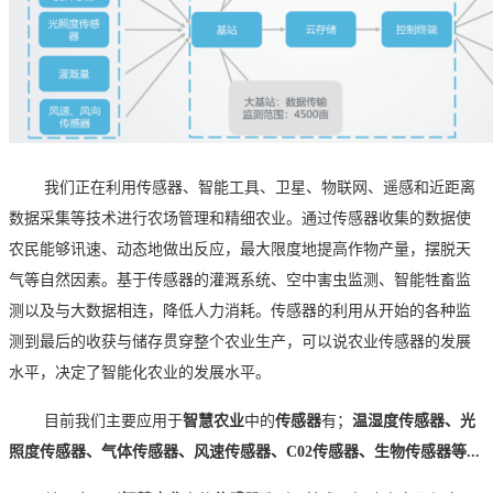
我们正在
利用
传感器
、智能工具、卫星、物联网、遥感和近距离
数据采集等技术进行农场管理和精细农业
。
通过
传感器
收集的数据使
农民能够讯速、动态地做出反应，最大限度地提高作物产量
，
摆脱天
气等自然因素
。基于
传感器
的灌溉系统、空中害虫监测、智能牲畜监
测以及与大数据相连
，
降低人力消耗
。
传感器
的利用从开始的各种监
测到最后的收获与储存贯穿整个农业生产，可以说农业
传感器
的发展
水平，决定了智能化农业的发展水平。
目前我们主要应用于
智慧农业
中的
传感器
有；
温湿度传感器、光
照度传感器、气体传感器、风速传感器、
C02传感器、生物传感器等...