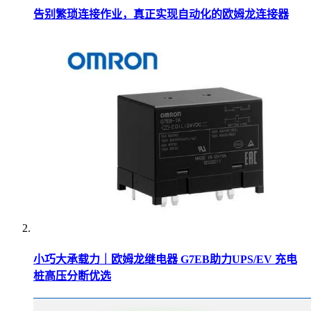
告别繁琐连接作业，真正实现自动化的欧姆龙连接器
小巧大承载力｜欧姆龙继电器 G7EB助力UPS/EV 充电
桩高压分断优选