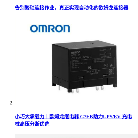
告别繁琐连接作业，真正实现自动化的欧姆龙连接器
小巧大承载力｜欧姆龙继电器 G7EB助力UPS/EV 充电
桩高压分断优选