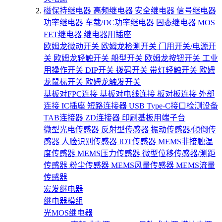
磁保持继电器
高频继电器
安全继电器
信号继电器
功率继电器
车载/DC功率继电器
固态继电器
MOS
FET继电器
继电器用插座
欧姆龙微动开关
欧姆龙检测开关
门用开关/电源开
关
欧姆龙轻触开关
船型开关
欧姆龙按钮开关
工业
用操作开关
DIP开关
拨码开关
带灯轻触开关
欧姆
龙鼠标开关
欧姆龙触发开关
基板对FPC连接
基板对电线连接
板对板连接
外部
连接
IC插座
短路连接器
USB Type-C接口检测设备
TAB连接器
ZD连接器
印刷基板用端子台
微型光电传感器
反射型传感器
振动传感器/倾倒传
感器
人脸识别传感器
IOT传感器
MEMS非接触温
度传感器
MEMS压力传感器
微型位移传感器/测距
传感器
粉尘传感器
MEMS风量传感器
MEMS流量
传感器
宏发继电器
继电器模组
光MOS继电器