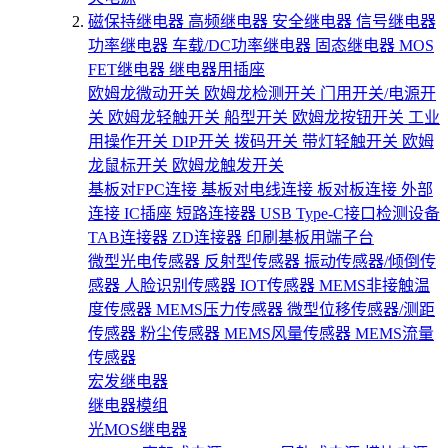
磁保持继电器
高频继电器
安全继电器
信号继电器
功率继电器
车载/DC功率继电器
固态继电器
MOS
FET继电器
继电器用插座
欧姆龙微动开关
欧姆龙检测开关
门用开关/电源开
关
欧姆龙轻触开关
船型开关
欧姆龙按钮开关
工业
用操作开关
DIP开关
拨码开关
带灯轻触开关
欧姆
龙鼠标开关
欧姆龙触发开关
基板对FPC连接
基板对电线连接
板对板连接
外部
连接
IC插座
短路连接器
USB Type-C接口检测设备
TAB连接器
ZD连接器
印刷基板用端子台
微型光电传感器
反射型传感器
振动传感器/倾倒传
感器
人脸识别传感器
IOT传感器
MEMS非接触温
度传感器
MEMS压力传感器
微型位移传感器/测距
传感器
粉尘传感器
MEMS风量传感器
MEMS流量
传感器
宏发继电器
继电器模组
光MOS继电器