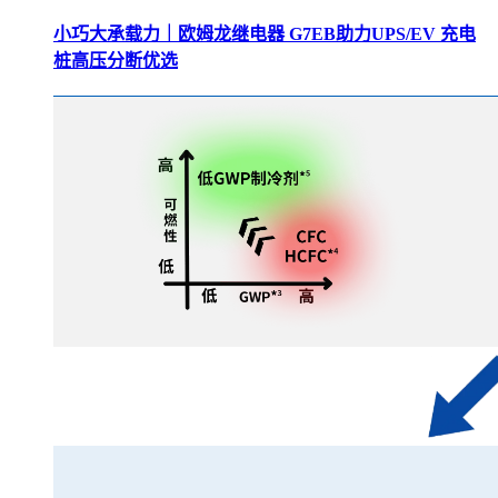
小巧大承载力｜欧姆龙继电器 G7EB助力UPS/EV 充电
桩高压分断优选