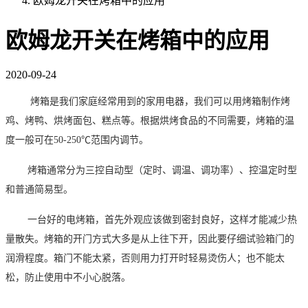
欧姆龙开关在烤箱中的应用
欧姆龙开关在烤箱中的应用
2020-09-24
烤箱是我们家庭经常用到的家用电器，
我们可以用
烤箱
制作烤
鸡、烤鸭、烘烤面包、糕点等。根据烘烤食品的不同需要，烤箱的温
度一般可在
50-250℃
范围内调节。
烤箱
通常分为三控自动型（定时、调温、调功率）、控温定时型
和普通简易型。
一台好的电烤箱，首先外观应该做到密封良好，这样才能减少热
量散失。烤箱的开门方式大多是从上往下开，因此要仔细试验箱门的
润滑程度。箱门不能太紧，否则用力打开时轻易烫伤人；也不能太
松，防止使用中不小心脱落。