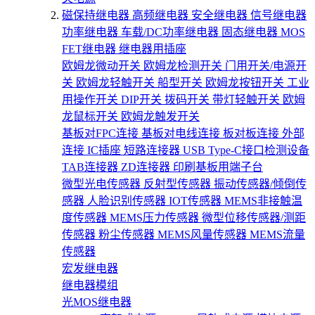
磁保持继电器
高频继电器
安全继电器
信号继电器
功率继电器
车载/DC功率继电器
固态继电器
MOS
FET继电器
继电器用插座
欧姆龙微动开关
欧姆龙检测开关
门用开关/电源开
关
欧姆龙轻触开关
船型开关
欧姆龙按钮开关
工业
用操作开关
DIP开关
拨码开关
带灯轻触开关
欧姆
龙鼠标开关
欧姆龙触发开关
基板对FPC连接
基板对电线连接
板对板连接
外部
连接
IC插座
短路连接器
USB Type-C接口检测设备
TAB连接器
ZD连接器
印刷基板用端子台
微型光电传感器
反射型传感器
振动传感器/倾倒传
感器
人脸识别传感器
IOT传感器
MEMS非接触温
度传感器
MEMS压力传感器
微型位移传感器/测距
传感器
粉尘传感器
MEMS风量传感器
MEMS流量
传感器
宏发继电器
继电器模组
光MOS继电器