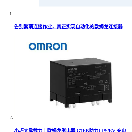
告别繁琐连接作业，真正实现自动化的欧姆龙连接器
小巧大承载力｜欧姆龙继电器 G7EB助力UPS/EV 充电