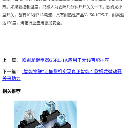
热。如果要控制温度，只能人为去隔几分钟开开关关一下。
欧姆龙小
型开关，备有
10A
到
21A
电流，具有耐热性产品
V-156-1C25-T
，耐高温
达
150
度，烤箱行业应用更加安全。
上一篇：
欧姆龙继电器G5RL-1A应用于无线智能插座
下一篇：
“智能物联”让售货机实现真正智能？欧姆龙微动开
关来助力
相关推荐