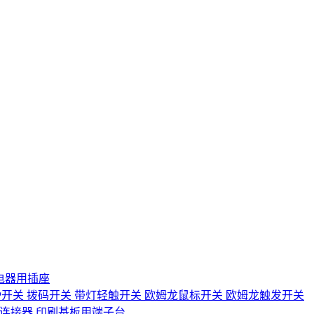
电器用插座
IP开关
拨码开关
带灯轻触开关
欧姆龙鼠标开关
欧姆龙触发开关
D连接器
印刷基板用端子台