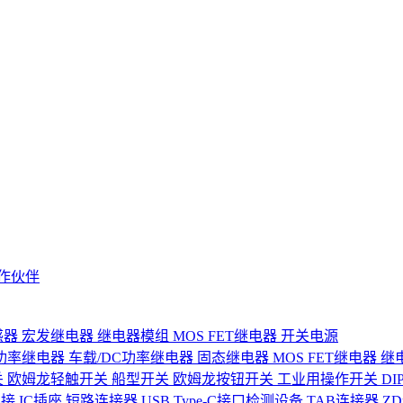
作伙伴
感器
宏发继电器
继电器模组
MOS FET继电器
开关电源
功率继电器
车载/DC功率继电器
固态继电器
MOS FET继电器
继
关
欧姆龙轻触开关
船型开关
欧姆龙按钮开关
工业用操作开关
D
连接
IC插座
短路连接器
USB Type-C接口检测设备
TAB连接器
Z