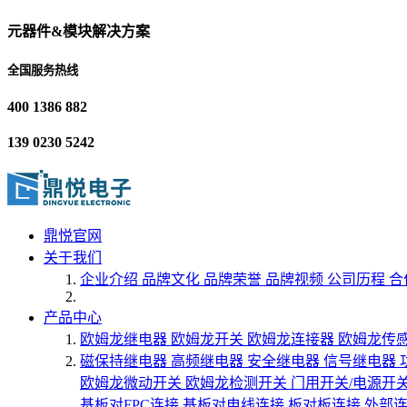
元器件&模块解决方案
全国服务热线
400 1386 882
139 0230 5242
鼎悦官网
关于我们
企业介绍
品牌文化
品牌荣誉
品牌视频
公司历程
合
产品中心
欧姆龙继电器
欧姆龙开关
欧姆龙连接器
欧姆龙传
磁保持继电器
高频继电器
安全继电器
信号继电器
欧姆龙微动开关
欧姆龙检测开关
门用开关/电源开
基板对FPC连接
基板对电线连接
板对板连接
外部