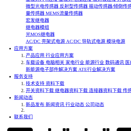
微型光电传感器
反射型传感器
振动传感器/倾倒传
量传感器
MEMS流量传感器
宏发继电器
继电器模组
光MOS继电器
AC/DC 壳架式电源
AC/DC 导轨式电源
模块电源
应用方案
产品应用
行业应用方案
车载设备
电脑相关
家电行业
能源行业
数码通讯
医
新能源电子部件解决方案
ATE行业解决方案
服务支持
技术支持
资料下载
开关资料下载
继电器资料下载
连接器资料下载
传
新闻动态
新品发布
新闻资讯
行业动态
公司动态
联系我们