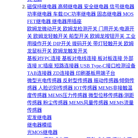
磁保持继电器
高频继电器
安全继电器
信号继电器
功率继电器
车载/DC功率继电器
固态继电器
MOS
FET继电器
继电器用插座
欧姆龙微动开关
欧姆龙检测开关
门用开关/电源开
关
欧姆龙轻触开关
船型开关
欧姆龙按钮开关
工业
用操作开关
DIP开关
拨码开关
带灯轻触开关
欧姆
龙鼠标开关
欧姆龙触发开关
基板对FPC连接
基板对电线连接
板对板连接
外部
连接
IC插座
短路连接器
USB Type-C接口检测设备
TAB连接器
ZD连接器
印刷基板用端子台
微型光电传感器
反射型传感器
振动传感器/倾倒传
感器
人脸识别传感器
IOT传感器
MEMS非接触温
度传感器
MEMS压力传感器
微型位移传感器/测距
传感器
粉尘传感器
MEMS风量传感器
MEMS流量
传感器
宏发继电器
继电器模组
光MOS继电器