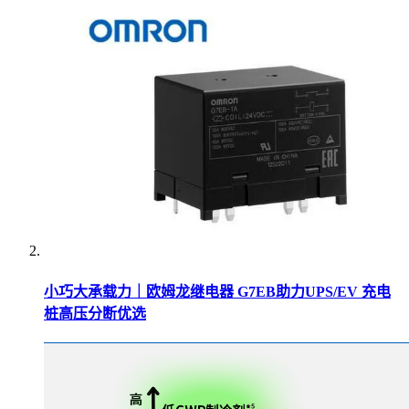
小巧大承载力｜欧姆龙继电器 G7EB助力UPS/EV 充电
桩高压分断优选