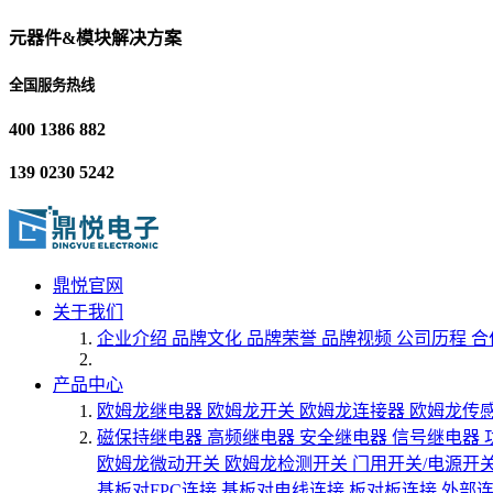
元器件&模块解决方案
全国服务热线
400 1386 882
139 0230 5242
鼎悦官网
关于我们
企业介绍
品牌文化
品牌荣誉
品牌视频
公司历程
合
产品中心
欧姆龙继电器
欧姆龙开关
欧姆龙连接器
欧姆龙传
磁保持继电器
高频继电器
安全继电器
信号继电器
欧姆龙微动开关
欧姆龙检测开关
门用开关/电源开
基板对FPC连接
基板对电线连接
板对板连接
外部