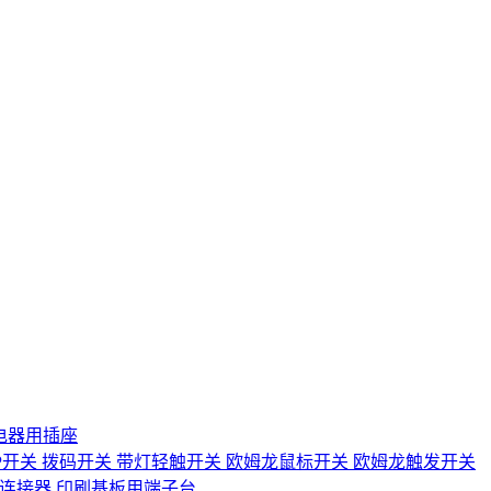
电器用插座
IP开关
拨码开关
带灯轻触开关
欧姆龙鼠标开关
欧姆龙触发开关
D连接器
印刷基板用端子台