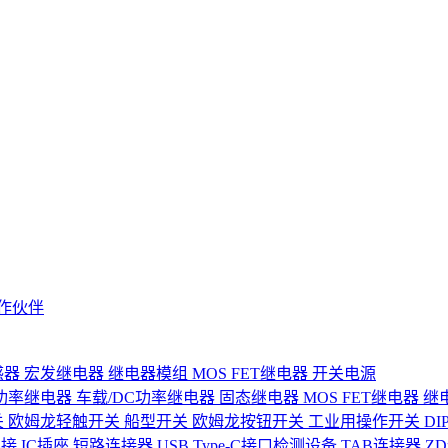
作伙伴
感器
宏发继电器
继电器模组
MOS FET继电器
开关电源
功率继电器
车载/DC功率继电器
固态继电器
MOS FET继电器
继
关
欧姆龙轻触开关
船型开关
欧姆龙按钮开关
工业用操作开关
D
连接
IC插座
短路连接器
USB Type-C接口检测设备
TAB连接器
Z