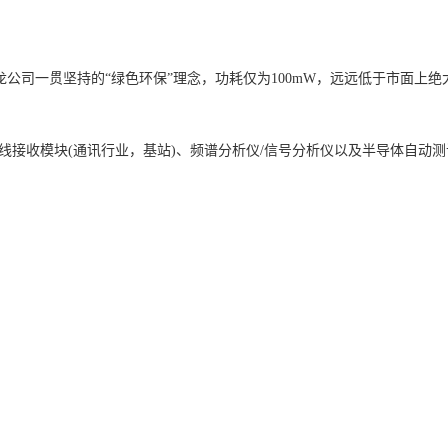
龙公司一贯坚持的
“
绿色环保
”
理念，功耗仅为
100mW
，远远低于市面上绝
线接收模块
(
通讯行业，基站
)
、频谱分析仪
/
信号分析仪以及半导体自动测