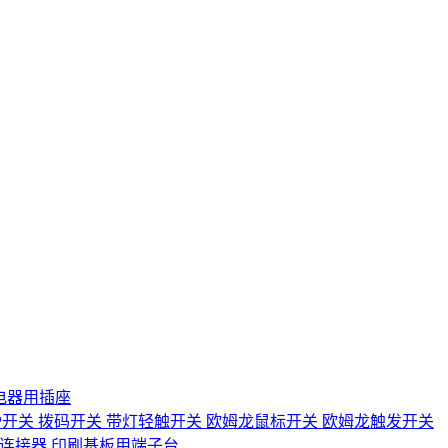
电器用插座
IP开关
拨码开关
带灯轻触开关
欧姆龙鼠标开关
欧姆龙触发开关
D连接器
印刷基板用端子台