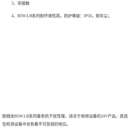
3、非接触
4、B5W-LB
系列耐环境性高，防护等级：
IP50
，耐灰尘；
欧姆龙
B5W-LB
系列备有抗干扰性强、适合于商用设备的
24V
产品，其连
在检测设备中也有着不可忽视的地位。