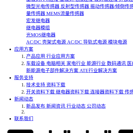
微型光电传感器
反射型传感器
振动传感器/倾倒传
量传感器
MEMS流量传感器
宏发继电器
继电器模组
光MOS继电器
AC/DC 壳架式电源
AC/DC 导轨式电源
模块电源
应用方案
产品应用
行业应用方案
车载设备
电脑相关
家电行业
能源行业
数码通讯
医
新能源电子部件解决方案
ATE行业解决方案
服务支持
技术支持
资料下载
开关资料下载
继电器资料下载
连接器资料下载
传
新闻动态
新品发布
新闻资讯
行业动态
公司动态
联系我们