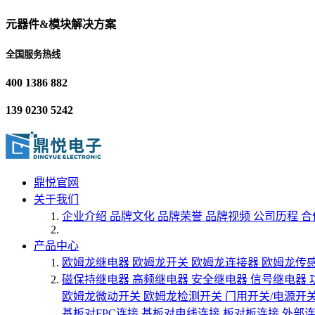
元器件&模块解决方案
全国服务热线
400 1386 882
139 0230 5242
鼎悦官网
关于我们
企业介绍
品牌文化
品牌荣誉
品牌视频
公司历程
合
产品中心
欧姆龙继电器
欧姆龙开关
欧姆龙连接器
欧姆龙传
磁保持继电器
高频继电器
安全继电器
信号继电器
欧姆龙微动开关
欧姆龙检测开关
门用开关/电源开
基板对FPC连接
基板对电线连接
板对板连接
外部