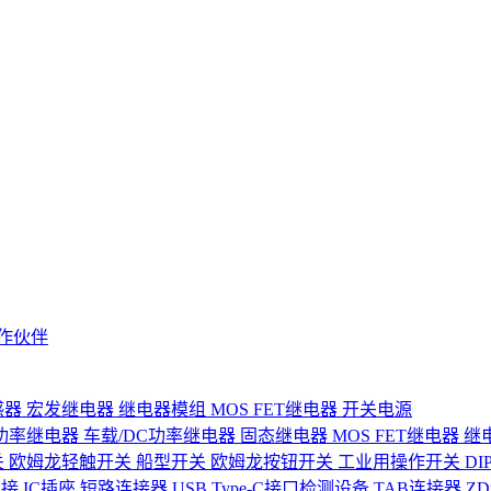
作伙伴
感器
宏发继电器
继电器模组
MOS FET继电器
开关电源
功率继电器
车载/DC功率继电器
固态继电器
MOS FET继电器
继
关
欧姆龙轻触开关
船型开关
欧姆龙按钮开关
工业用操作开关
D
连接
IC插座
短路连接器
USB Type-C接口检测设备
TAB连接器
Z