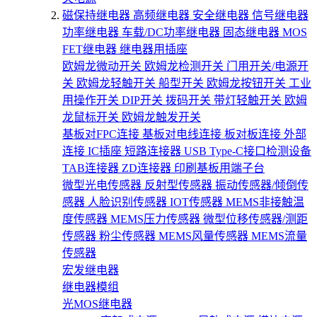
磁保持继电器
高频继电器
安全继电器
信号继电器
功率继电器
车载/DC功率继电器
固态继电器
MOS
FET继电器
继电器用插座
欧姆龙微动开关
欧姆龙检测开关
门用开关/电源开
关
欧姆龙轻触开关
船型开关
欧姆龙按钮开关
工业
用操作开关
DIP开关
拨码开关
带灯轻触开关
欧姆
龙鼠标开关
欧姆龙触发开关
基板对FPC连接
基板对电线连接
板对板连接
外部
连接
IC插座
短路连接器
USB Type-C接口检测设备
TAB连接器
ZD连接器
印刷基板用端子台
微型光电传感器
反射型传感器
振动传感器/倾倒传
感器
人脸识别传感器
IOT传感器
MEMS非接触温
度传感器
MEMS压力传感器
微型位移传感器/测距
传感器
粉尘传感器
MEMS风量传感器
MEMS流量
传感器
宏发继电器
继电器模组
光MOS继电器