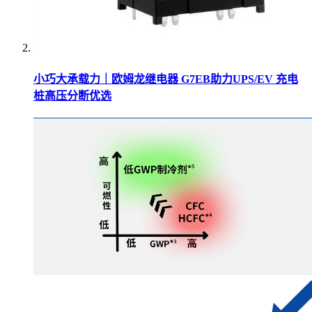
小巧大承载力｜欧姆龙继电器 G7EB助力UPS/EV 充电
桩高压分断优选