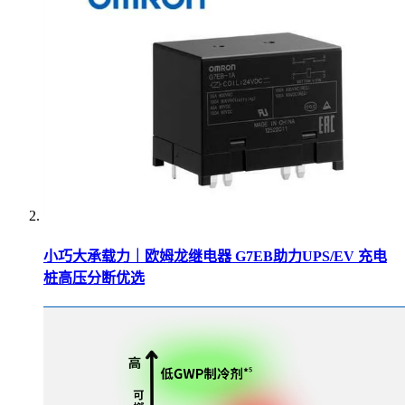
小巧大承载力｜欧姆龙继电器 G7EB助力UPS/EV 充电
桩高压分断优选