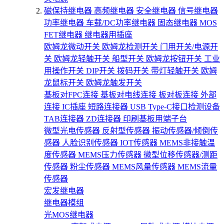
磁保持继电器
高频继电器
安全继电器
信号继电器
功率继电器
车载/DC功率继电器
固态继电器
MOS
FET继电器
继电器用插座
欧姆龙微动开关
欧姆龙检测开关
门用开关/电源开
关
欧姆龙轻触开关
船型开关
欧姆龙按钮开关
工业
用操作开关
DIP开关
拨码开关
带灯轻触开关
欧姆
龙鼠标开关
欧姆龙触发开关
基板对FPC连接
基板对电线连接
板对板连接
外部
连接
IC插座
短路连接器
USB Type-C接口检测设备
TAB连接器
ZD连接器
印刷基板用端子台
微型光电传感器
反射型传感器
振动传感器/倾倒传
感器
人脸识别传感器
IOT传感器
MEMS非接触温
度传感器
MEMS压力传感器
微型位移传感器/测距
传感器
粉尘传感器
MEMS风量传感器
MEMS流量
传感器
宏发继电器
继电器模组
光MOS继电器