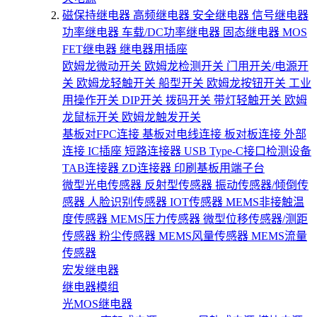
磁保持继电器
高频继电器
安全继电器
信号继电器
功率继电器
车载/DC功率继电器
固态继电器
MOS
FET继电器
继电器用插座
欧姆龙微动开关
欧姆龙检测开关
门用开关/电源开
关
欧姆龙轻触开关
船型开关
欧姆龙按钮开关
工业
用操作开关
DIP开关
拨码开关
带灯轻触开关
欧姆
龙鼠标开关
欧姆龙触发开关
基板对FPC连接
基板对电线连接
板对板连接
外部
连接
IC插座
短路连接器
USB Type-C接口检测设备
TAB连接器
ZD连接器
印刷基板用端子台
微型光电传感器
反射型传感器
振动传感器/倾倒传
感器
人脸识别传感器
IOT传感器
MEMS非接触温
度传感器
MEMS压力传感器
微型位移传感器/测距
传感器
粉尘传感器
MEMS风量传感器
MEMS流量
传感器
宏发继电器
继电器模组
光MOS继电器