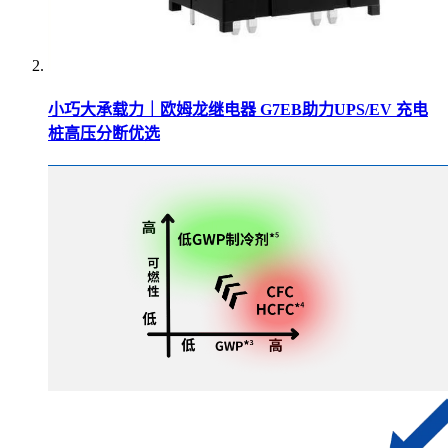
小巧大承载力｜欧姆龙继电器 G7EB助力UPS/EV 充电
桩高压分断优选