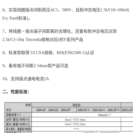
6、
实现线圈接点间耐高压
AC1，500V、且耐冲击电压1.5kV10×160uS(
Fcc Part8标准)。
7、
将线圈・接点端子间距离的合理化，还备有耐冲击电压达到
2.5kV2×10s( Telcordia规格对应)的Y系列产品
8、
标准型取得
ULCSA规格、BSI(EN62368-1)认证
9、
备有端子间距
2.54mm型产品可选
10、
支持接点通电电流
2A
二、性能标准：