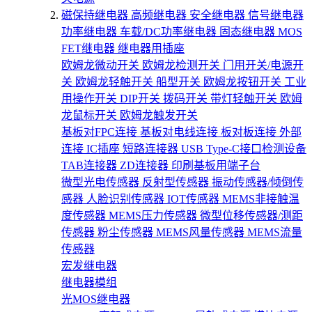
磁保持继电器
高频继电器
安全继电器
信号继电器
功率继电器
车载/DC功率继电器
固态继电器
MOS
FET继电器
继电器用插座
欧姆龙微动开关
欧姆龙检测开关
门用开关/电源开
关
欧姆龙轻触开关
船型开关
欧姆龙按钮开关
工业
用操作开关
DIP开关
拨码开关
带灯轻触开关
欧姆
龙鼠标开关
欧姆龙触发开关
基板对FPC连接
基板对电线连接
板对板连接
外部
连接
IC插座
短路连接器
USB Type-C接口检测设备
TAB连接器
ZD连接器
印刷基板用端子台
微型光电传感器
反射型传感器
振动传感器/倾倒传
感器
人脸识别传感器
IOT传感器
MEMS非接触温
度传感器
MEMS压力传感器
微型位移传感器/测距
传感器
粉尘传感器
MEMS风量传感器
MEMS流量
传感器
宏发继电器
继电器模组
光MOS继电器