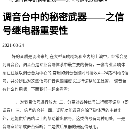
调音台中的秘密武器——之信号继电器重要性
调音台中的秘密武器——之信
号继电器重要性
2021-08-24
好
的
音质是调出来的
,在
大型音响剧场和室内的上演中
，
经常会见
到调音台，
调音台是专业音响体系中最主要的装备，一套专业音响体
系往往是以调音台为中心的
,常用的调音台能同时接收
4
—24路不同的信
号，并分辨
出
对这些信号在音色跟幅度长进行调整加工处置。
调音
台
有什么作用呢，下面我们一超来看看：
一、
对节目信号进行放大
二、
分离对各种信号进行频率调剂（即
调音）
三、
信号的合并
四、
调配功能调音台除了破体声的主输出
外，
还能供给两路以上的帮助输出信号，这类信号有两种用处，一是
音响室监听或舞台返听；二是做后果器的鼓励信号用。