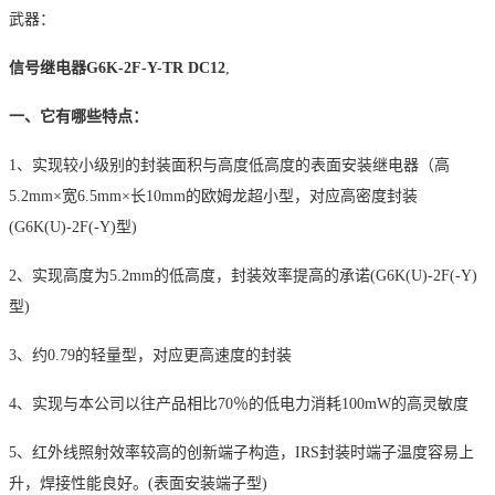
武器：
信号继电器
G6K-2F-Y-TR DC12
,
一、它有哪些
特点：
1、
实现较小级别的封装面积与高度低高度的表面安装继电器（高
5.2mm×宽6.5mm×长10mm的欧姆龙超小型，对应高密度封装
(G6K(U)-2F(-Y)型)
2、
实现高度为
5.2mm的低高度，封装效率提高的承诺(G6K(U)-2F(-Y)
型)
3、
约
0.79的轻量型，对应更高速度的封装
4、
实现与本公司以往产品相比
70％的低电力消耗100mW的高灵敏度
5、
红外线照射效率较高的创新端子构造，
IRS封装时端子温度容易上
升，焊接性能良好。(表面安装端子型)