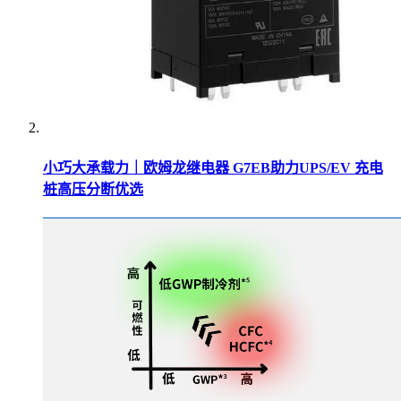
小巧大承载力｜欧姆龙继电器 G7EB助力UPS/EV 充电
桩高压分断优选