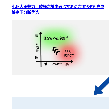
小巧大承载力｜欧姆龙继电器 G7EB助力UPS/EV 充电
桩高压分断优选