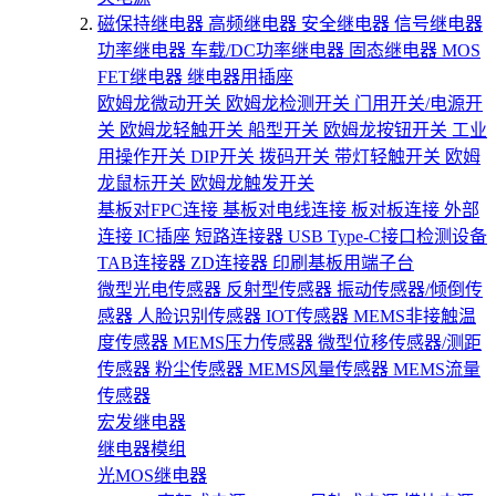
磁保持继电器
高频继电器
安全继电器
信号继电器
功率继电器
车载/DC功率继电器
固态继电器
MOS
FET继电器
继电器用插座
欧姆龙微动开关
欧姆龙检测开关
门用开关/电源开
关
欧姆龙轻触开关
船型开关
欧姆龙按钮开关
工业
用操作开关
DIP开关
拨码开关
带灯轻触开关
欧姆
龙鼠标开关
欧姆龙触发开关
基板对FPC连接
基板对电线连接
板对板连接
外部
连接
IC插座
短路连接器
USB Type-C接口检测设备
TAB连接器
ZD连接器
印刷基板用端子台
微型光电传感器
反射型传感器
振动传感器/倾倒传
感器
人脸识别传感器
IOT传感器
MEMS非接触温
度传感器
MEMS压力传感器
微型位移传感器/测距
传感器
粉尘传感器
MEMS风量传感器
MEMS流量
传感器
宏发继电器
继电器模组
光MOS继电器