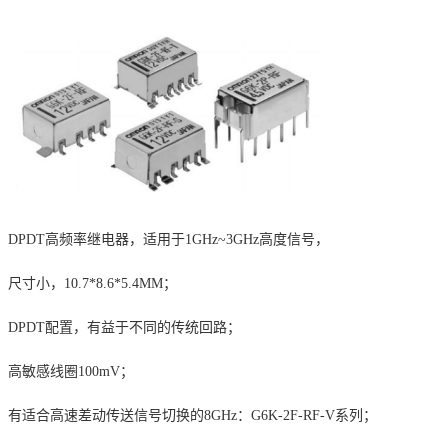
DPDT
高频率继电器，适用于
1GHz~3GHz
高度信号，
尺寸小，
10.7*8.6*5.4MM
；
DPDT
配置，有益于不同的传统回路；
高敏感线圈
100mV
；
有适合高速差动传送信号切换的
8GHz
：
G6K-2F-RF-V
系列；