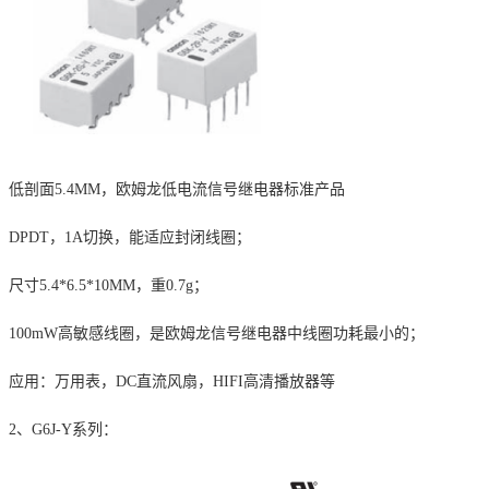
低剖面
5.4MM
，欧姆龙低电流信号继电器标准产品
DPDT
，
1A
切换，能适应封闭线圈；
尺寸
5.4*6.5*10MM
，重
0.7g
；
100mW
高敏感线圈，是欧姆龙信号继电器中线圈功耗最小的；
应用：万用表，
DC
直流风扇，
HIFI
高清播放器等
2、
G6J-Y
系列：