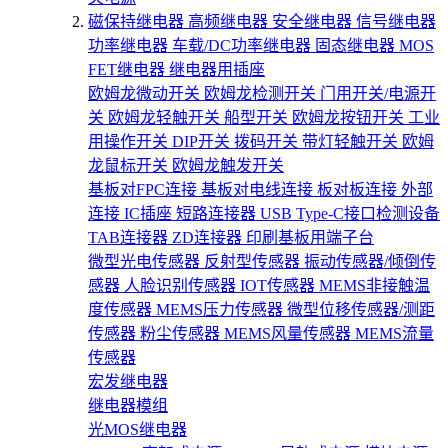
磁保持继电器
高频继电器
安全继电器
信号继电器
功率继电器
车载/DC功率继电器
固态继电器
MOS
FET继电器
继电器用插座
欧姆龙微动开关
欧姆龙检测开关
门用开关/电源开
关
欧姆龙轻触开关
船型开关
欧姆龙按钮开关
工业
用操作开关
DIP开关
拨码开关
带灯轻触开关
欧姆
龙鼠标开关
欧姆龙触发开关
基板对FPC连接
基板对电线连接
板对板连接
外部
连接
IC插座
短路连接器
USB Type-C接口检测设备
TAB连接器
ZD连接器
印刷基板用端子台
微型光电传感器
反射型传感器
振动传感器/倾倒传
感器
人脸识别传感器
IOT传感器
MEMS非接触温
度传感器
MEMS压力传感器
微型位移传感器/测距
传感器
粉尘传感器
MEMS风量传感器
MEMS流量
传感器
宏发继电器
继电器模组
光MOS继电器