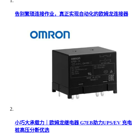
告别繁琐连接作业，真正实现自动化的欧姆龙连接器
小巧大承载力｜欧姆龙继电器 G7EB助力UPS/EV 充电
桩高压分断优选