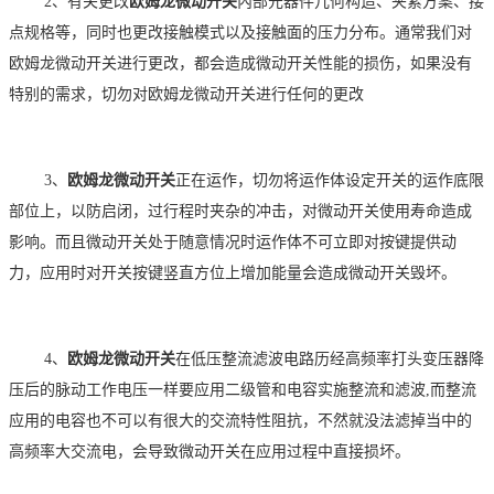
2、有关更改
欧姆龙微动开关
內部元器件几何构造、夹紧方案、接
点规格等，同时也更改接触模式以及接触面的压力分布。通常我们对
欧姆龙微动开关进行更改，都会造成微动开关性能的损伤，如果没有
特别的需求，切勿对欧姆龙微动开关进行任何的更改
3、
欧姆龙微动开关
正在运作，切勿将运作体设定开关的运作底限
部位上，以防启闭，过行程时夹杂的冲击，对微动开关使用寿命造成
影响。而且微动开关处于随意情况时运作体不可立即对按键提供动
力，应用时对开关按键竖直方位上增加能量会造成微动开关毁坏。
4、
欧姆龙微动开关
在低压整流滤波电路历经高频率打头变压器降
压后的脉动工作电压一样要应用二级管和电容实施整流和滤波
,而整流
应用的电容也不可以有很大的交流特性阻抗，不然就没法滤掉当中的
高频率大交流电，会导致微动开关在应用过程中直接损坏。