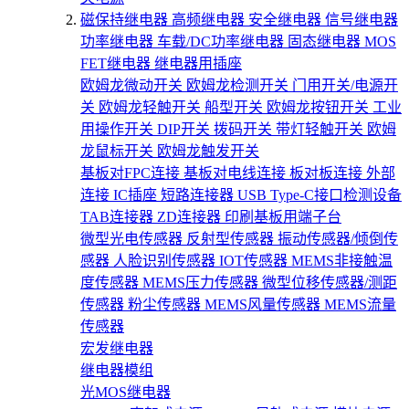
磁保持继电器
高频继电器
安全继电器
信号继电器
功率继电器
车载/DC功率继电器
固态继电器
MOS
FET继电器
继电器用插座
欧姆龙微动开关
欧姆龙检测开关
门用开关/电源开
关
欧姆龙轻触开关
船型开关
欧姆龙按钮开关
工业
用操作开关
DIP开关
拨码开关
带灯轻触开关
欧姆
龙鼠标开关
欧姆龙触发开关
基板对FPC连接
基板对电线连接
板对板连接
外部
连接
IC插座
短路连接器
USB Type-C接口检测设备
TAB连接器
ZD连接器
印刷基板用端子台
微型光电传感器
反射型传感器
振动传感器/倾倒传
感器
人脸识别传感器
IOT传感器
MEMS非接触温
度传感器
MEMS压力传感器
微型位移传感器/测距
传感器
粉尘传感器
MEMS风量传感器
MEMS流量
传感器
宏发继电器
继电器模组
光MOS继电器