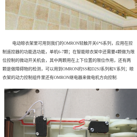
电动晾衣架里可用到我们的
OMRON
轻触开关
6*6
系列，应用在控
制遥控器的功能选功能，单机
6-7
颗；在智能晾衣架中还需要
4颗做为限
位控制的微动开关机会，其中两颗用在上下位置的限位作用，还有两
颗是做障碍物的检测，可以用到OMRON
的
SS
和
D2SJ
系列和
V系列；晾
衣架的动力控制组件里还有OMRON
继电器来做电机方向控制
.