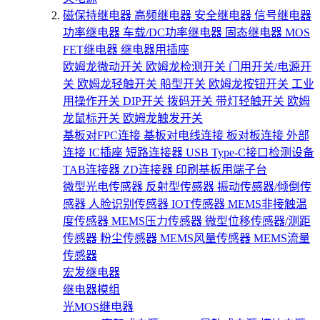
磁保持继电器
高频继电器
安全继电器
信号继电器
功率继电器
车载/DC功率继电器
固态继电器
MOS
FET继电器
继电器用插座
欧姆龙微动开关
欧姆龙检测开关
门用开关/电源开
关
欧姆龙轻触开关
船型开关
欧姆龙按钮开关
工业
用操作开关
DIP开关
拨码开关
带灯轻触开关
欧姆
龙鼠标开关
欧姆龙触发开关
基板对FPC连接
基板对电线连接
板对板连接
外部
连接
IC插座
短路连接器
USB Type-C接口检测设备
TAB连接器
ZD连接器
印刷基板用端子台
微型光电传感器
反射型传感器
振动传感器/倾倒传
感器
人脸识别传感器
IOT传感器
MEMS非接触温
度传感器
MEMS压力传感器
微型位移传感器/测距
传感器
粉尘传感器
MEMS风量传感器
MEMS流量
传感器
宏发继电器
继电器模组
光MOS继电器