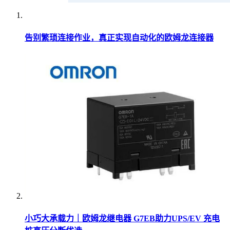
告别繁琐连接作业，真正实现自动化的欧姆龙连接器
小巧大承载力｜欧姆龙继电器 G7EB助力UPS/EV 充电