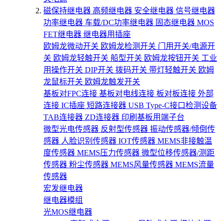
磁保持继电器
高频继电器
安全继电器
信号继电器
功率继电器
车载/DC功率继电器
固态继电器
MOS
FET继电器
继电器用插座
欧姆龙微动开关
欧姆龙检测开关
门用开关/电源开
关
欧姆龙轻触开关
船型开关
欧姆龙按钮开关
工业
用操作开关
DIP开关
拨码开关
带灯轻触开关
欧姆
龙鼠标开关
欧姆龙触发开关
基板对FPC连接
基板对电线连接
板对板连接
外部
连接
IC插座
短路连接器
USB Type-C接口检测设备
TAB连接器
ZD连接器
印刷基板用端子台
微型光电传感器
反射型传感器
振动传感器/倾倒传
感器
人脸识别传感器
IOT传感器
MEMS非接触温
度传感器
MEMS压力传感器
微型位移传感器/测距
传感器
粉尘传感器
MEMS风量传感器
MEMS流量
传感器
宏发继电器
继电器模组
光MOS继电器