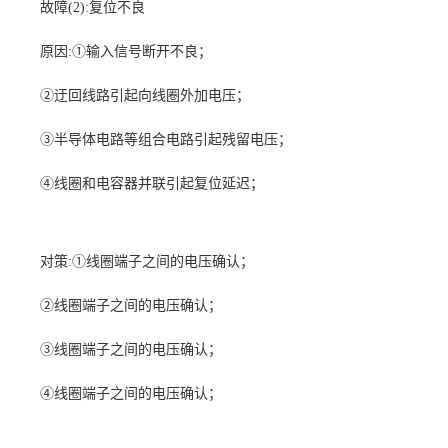
故障
(2):
复位不良
原因
:
①输入信号断开不良
；
②迂回线路引起向线圈外加电压；
③半导体电路等组合电路引起残留电压；
④线圈和电容器并联引起复位延迟；
对策
:
①线圈端子之间的电压确认
；
②线圈端子之间的电压确认；
③线圈端子之间的电压确认；
④线圈端子之间的电压确认；