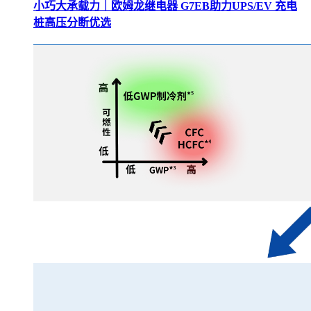
小巧大承载力｜欧姆龙继电器 G7EB助力UPS/EV 充电
桩高压分断优选