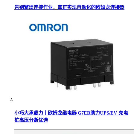
告别繁琐连接作业，真正实现自动化的欧姆龙连接器
小巧大承载力｜欧姆龙继电器 G7EB助力UPS/EV 充电
桩高压分断优选