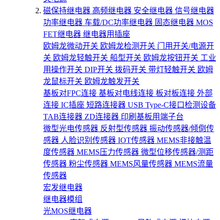
磁保持继电器
高频继电器
安全继电器
信号继电器
功率继电器
车载/DC功率继电器
固态继电器
MOS
FET继电器
继电器用插座
欧姆龙微动开关
欧姆龙检测开关
门用开关/电源开
关
欧姆龙轻触开关
船型开关
欧姆龙按钮开关
工业
用操作开关
DIP开关
拨码开关
带灯轻触开关
欧姆
龙鼠标开关
欧姆龙触发开关
基板对FPC连接
基板对电线连接
板对板连接
外部
连接
IC插座
短路连接器
USB Type-C接口检测设备
TAB连接器
ZD连接器
印刷基板用端子台
微型光电传感器
反射型传感器
振动传感器/倾倒传
感器
人脸识别传感器
IOT传感器
MEMS非接触温
度传感器
MEMS压力传感器
微型位移传感器/测距
传感器
粉尘传感器
MEMS风量传感器
MEMS流量
传感器
宏发继电器
继电器模组
光MOS继电器