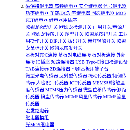
磁保持继电器
高频继电器
安全继电器
信号继电器
功率继电器
车载/DC功率继电器
固态继电器
MOS
FET继电器
继电器用插座
欧姆龙微动开关
欧姆龙检测开关
门用开关/电源开
关
欧姆龙轻触开关
船型开关
欧姆龙按钮开关
工业
用操作开关
DIP开关
拨码开关
带灯轻触开关
欧姆
龙鼠标开关
欧姆龙触发开关
基板对FPC连接
基板对电线连接
板对板连接
外部
连接
IC插座
短路连接器
USB Type-C接口检测设备
TAB连接器
ZD连接器
印刷基板用端子台
微型光电传感器
反射型传感器
振动传感器/倾倒传
感器
人脸识别传感器
IOT传感器
MEMS非接触温
度传感器
MEMS压力传感器
微型位移传感器/测距
传感器
粉尘传感器
MEMS风量传感器
MEMS流量
传感器
宏发继电器
继电器模组
光MOS继电器