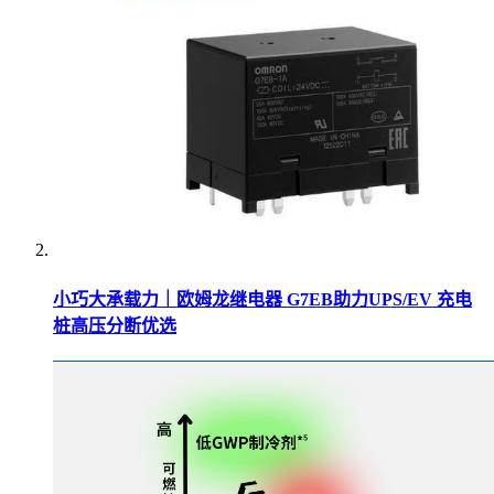
小巧大承载力｜欧姆龙继电器 G7EB助力UPS/EV 充电
桩高压分断优选