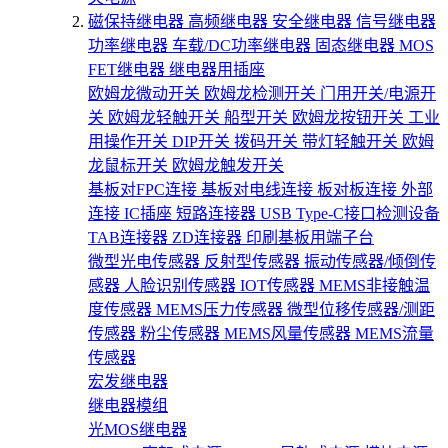
磁保持继电器
高频继电器
安全继电器
信号继电器
功率继电器
车载/DC功率继电器
固态继电器
MOS
FET继电器
继电器用插座
欧姆龙微动开关
欧姆龙检测开关
门用开关/电源开
关
欧姆龙轻触开关
船型开关
欧姆龙按钮开关
工业
用操作开关
DIP开关
拨码开关
带灯轻触开关
欧姆
龙鼠标开关
欧姆龙触发开关
基板对FPC连接
基板对电线连接
板对板连接
外部
连接
IC插座
短路连接器
USB Type-C接口检测设备
TAB连接器
ZD连接器
印刷基板用端子台
微型光电传感器
反射型传感器
振动传感器/倾倒传
感器
人脸识别传感器
IOT传感器
MEMS非接触温
度传感器
MEMS压力传感器
微型位移传感器/测距
传感器
粉尘传感器
MEMS风量传感器
MEMS流量
传感器
宏发继电器
继电器模组
光MOS继电器