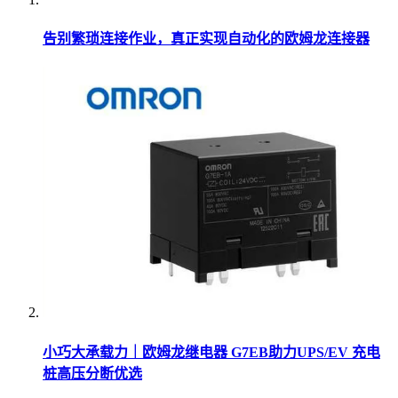
告别繁琐连接作业，真正实现自动化的欧姆龙连接器
小巧大承载力｜欧姆龙继电器 G7EB助力UPS/EV 充电
桩高压分断优选