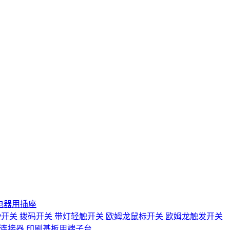
电器用插座
IP开关
拨码开关
带灯轻触开关
欧姆龙鼠标开关
欧姆龙触发开关
D连接器
印刷基板用端子台