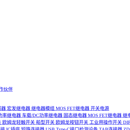
作伙伴
感器
宏发继电器
继电器模组
MOS FET继电器
开关电源
功率继电器
车载/DC功率继电器
固态继电器
MOS FET继电器
继
关
欧姆龙轻触开关
船型开关
欧姆龙按钮开关
工业用操作开关
D
连接
IC插座
短路连接器
USB Type-C接口检测设备
TAB连接器
Z