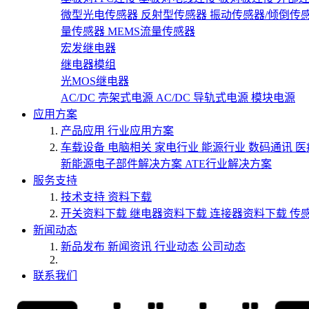
微型光电传感器
反射型传感器
振动传感器/倾倒传
量传感器
MEMS流量传感器
宏发继电器
继电器模组
光MOS继电器
AC/DC 壳架式电源
AC/DC 导轨式电源
模块电源
应用方案
产品应用
行业应用方案
车载设备
电脑相关
家电行业
能源行业
数码通讯
医
新能源电子部件解决方案
ATE行业解决方案
服务支持
技术支持
资料下载
开关资料下载
继电器资料下载
连接器资料下载
传
新闻动态
新品发布
新闻资讯
行业动态
公司动态
联系我们