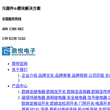
元器件&模块解决方案
全国服务热线
400 1386 882
139 0230 5242
鼎悦官网
关于我们
企业介绍
品牌文化
品牌荣誉
品牌视频
公司历程
合
产品中心
欧姆龙继电器
欧姆龙开关
欧姆龙连接器
欧姆龙传
磁保持继电器
高频继电器
安全继电器
信号继电器
欧姆龙微动开关
欧姆龙检测开关
门用开关/电源开
基板对FPC连接
基板对电线连接
板对板连接
外部