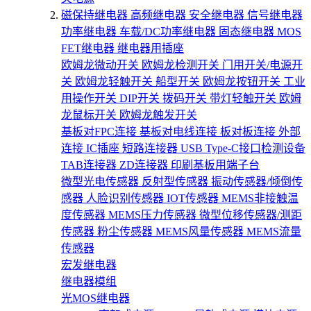
磁保持继电器
高频继电器
安全继电器
信号继电器
功率继电器
车载/DC功率继电器
固态继电器
MOS
FET继电器
继电器用插座
欧姆龙微动开关
欧姆龙检测开关
门用开关/电源开
关
欧姆龙轻触开关
船型开关
欧姆龙按钮开关
工业
用操作开关
DIP开关
拨码开关
带灯轻触开关
欧姆
龙鼠标开关
欧姆龙触发开关
基板对FPC连接
基板对电线连接
板对板连接
外部
连接
IC插座
短路连接器
USB Type-C接口检测设备
TAB连接器
ZD连接器
印刷基板用端子台
微型光电传感器
反射型传感器
振动传感器/倾倒传
感器
人脸识别传感器
IOT传感器
MEMS非接触温
度传感器
MEMS压力传感器
微型位移传感器/测距
传感器
粉尘传感器
MEMS风量传感器
MEMS流量
传感器
宏发继电器
继电器模组
光MOS继电器