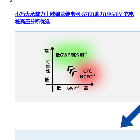
小巧大承载力｜欧姆龙继电器 G7EB助力UPS/EV 充电
桩高压分断优选