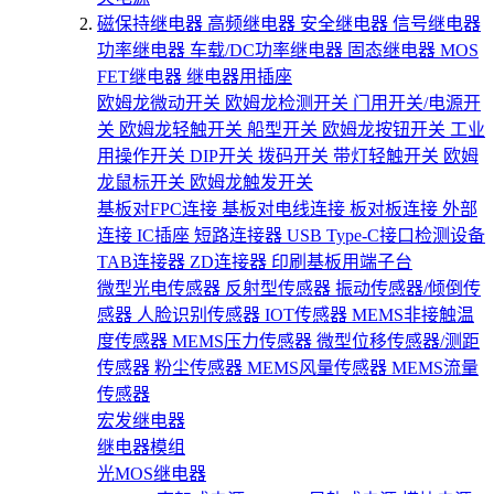
磁保持继电器
高频继电器
安全继电器
信号继电器
功率继电器
车载/DC功率继电器
固态继电器
MOS
FET继电器
继电器用插座
欧姆龙微动开关
欧姆龙检测开关
门用开关/电源开
关
欧姆龙轻触开关
船型开关
欧姆龙按钮开关
工业
用操作开关
DIP开关
拨码开关
带灯轻触开关
欧姆
龙鼠标开关
欧姆龙触发开关
基板对FPC连接
基板对电线连接
板对板连接
外部
连接
IC插座
短路连接器
USB Type-C接口检测设备
TAB连接器
ZD连接器
印刷基板用端子台
微型光电传感器
反射型传感器
振动传感器/倾倒传
感器
人脸识别传感器
IOT传感器
MEMS非接触温
度传感器
MEMS压力传感器
微型位移传感器/测距
传感器
粉尘传感器
MEMS风量传感器
MEMS流量
传感器
宏发继电器
继电器模组
光MOS继电器