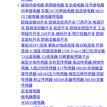
磁保持继电器
高频继电器
安全继电器
信号继电器
功率继电器
车载/DC功率继电器
固态继电器
MOS
FET继电器
继电器用插座
欧姆龙微动开关
欧姆龙检测开关
门用开关/电源开
关
欧姆龙轻触开关
船型开关
欧姆龙按钮开关
工业
用操作开关
DIP开关
拨码开关
带灯轻触开关
欧姆
龙鼠标开关
欧姆龙触发开关
基板对FPC连接
基板对电线连接
板对板连接
外部
连接
IC插座
短路连接器
USB Type-C接口检测设备
TAB连接器
ZD连接器
印刷基板用端子台
微型光电传感器
反射型传感器
振动传感器/倾倒传
感器
人脸识别传感器
IOT传感器
MEMS非接触温
度传感器
MEMS压力传感器
微型位移传感器/测距
传感器
粉尘传感器
MEMS风量传感器
MEMS流量
传感器
宏发继电器
继电器模组
光MOS继电器