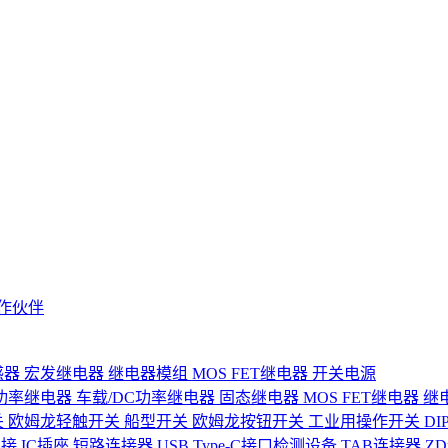
作伙伴
感器
宏发继电器
继电器模组
MOS FET继电器
开关电源
功率继电器
车载/DC功率继电器
固态继电器
MOS FET继电器
继
关
欧姆龙轻触开关
船型开关
欧姆龙按钮开关
工业用操作开关
D
连接
IC插座
短路连接器
USB Type-C接口检测设备
TAB连接器
Z