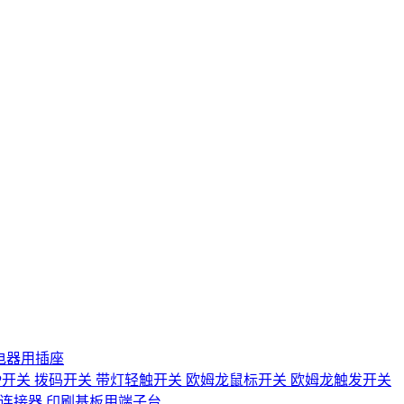
电器用插座
IP开关
拨码开关
带灯轻触开关
欧姆龙鼠标开关
欧姆龙触发开关
D连接器
印刷基板用端子台