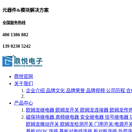
元器件&模块解决方案
全国服务热线
400 1386 882
139 0230 5242
鼎悦官网
关于我们
企业介绍
品牌文化
品牌荣誉
品牌视频
公司历程
合
产品中心
欧姆龙继电器
欧姆龙开关
欧姆龙连接器
欧姆龙传
磁保持继电器
高频继电器
安全继电器
信号继电器
欧姆龙微动开关
欧姆龙检测开关
门用开关/电源开
基板对FPC连接
基板对电线连接
板对板连接
外部