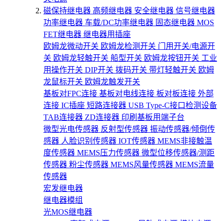
磁保持继电器
高频继电器
安全继电器
信号继电器
功率继电器
车载/DC功率继电器
固态继电器
MOS
FET继电器
继电器用插座
欧姆龙微动开关
欧姆龙检测开关
门用开关/电源开
关
欧姆龙轻触开关
船型开关
欧姆龙按钮开关
工业
用操作开关
DIP开关
拨码开关
带灯轻触开关
欧姆
龙鼠标开关
欧姆龙触发开关
基板对FPC连接
基板对电线连接
板对板连接
外部
连接
IC插座
短路连接器
USB Type-C接口检测设备
TAB连接器
ZD连接器
印刷基板用端子台
微型光电传感器
反射型传感器
振动传感器/倾倒传
感器
人脸识别传感器
IOT传感器
MEMS非接触温
度传感器
MEMS压力传感器
微型位移传感器/测距
传感器
粉尘传感器
MEMS风量传感器
MEMS流量
传感器
宏发继电器
继电器模组
光MOS继电器