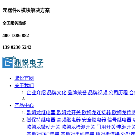
元器件&模块解决方案
全国服务热线
400 1386 882
139 0230 5242
鼎悦官网
关于我们
企业介绍
品牌文化
品牌荣誉
品牌视频
公司历程
合
产品中心
欧姆龙继电器
欧姆龙开关
欧姆龙连接器
欧姆龙传
磁保持继电器
高频继电器
安全继电器
信号继电器
欧姆龙微动开关
欧姆龙检测开关
门用开关/电源开
基板对FPC连接
基板对电线连接
板对板连接
外部