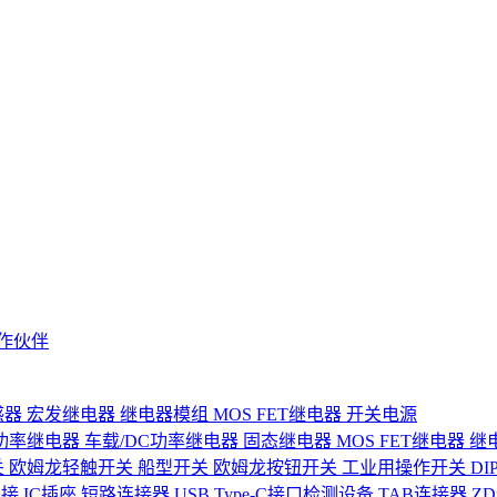
作伙伴
感器
宏发继电器
继电器模组
MOS FET继电器
开关电源
功率继电器
车载/DC功率继电器
固态继电器
MOS FET继电器
继
关
欧姆龙轻触开关
船型开关
欧姆龙按钮开关
工业用操作开关
D
连接
IC插座
短路连接器
USB Type-C接口检测设备
TAB连接器
Z