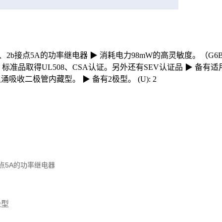
2b接点5A的功率继电器 ▶ 消耗电力98mW的高灵敏度。（G6B-1
 标准品取得UL508、CSA认证。另外还有SEV认证品 ▶ 
涌吸收二极管内藏型。 ▶ 备有2极型。 (U): 2
接点5A的功率继电器
缘型