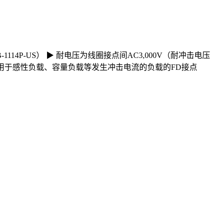
114P-US） ▶ 耐电压为线圈接点间AC3,000V（耐冲击电压
备有适用于感性负载、容量负载等发生冲击电流的负载的FD接点