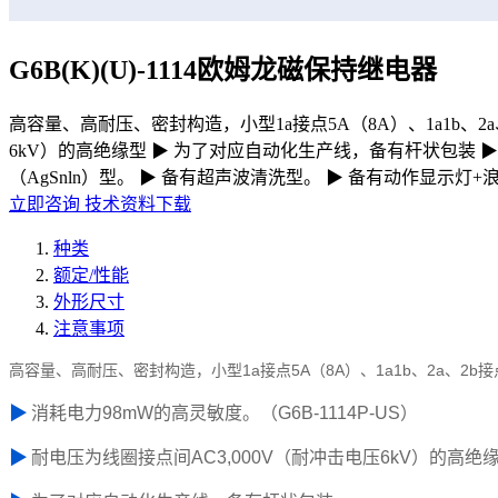
G6B(K)(U)-1114欧姆龙磁保持继电器
高容量、高耐压、密封构造，小型1a接点5A（8A）、1a1b、2a、
6kV）的高绝缘型 ▶ 为了对应自动化生产线，备有杆状包装 ▶
（AgSnln）型。 ▶ 备有超声波清洗型。 ▶ 备有动作显示灯+浪
立即咨询
技术资料下载
种类
额定/性能
外形尺寸
注意事项
高容量、高耐压、密封构造，小型1a接点5A（8A）、1a1b、2a、2b
▶
消耗电力98mW的高灵敏度。（G6B-1114P-US）
▶
耐电压为线圈接点间AC3,000V（耐冲击电压6kV）的高绝