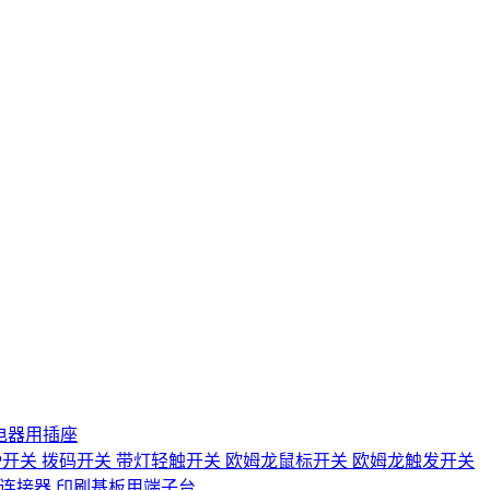
电器用插座
IP开关
拨码开关
带灯轻触开关
欧姆龙鼠标开关
欧姆龙触发开关
D连接器
印刷基板用端子台