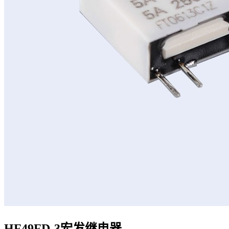
HF49FD-3宏发继电器