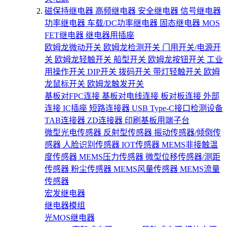
磁保持继电器
高频继电器
安全继电器
信号继电器
功率继电器
车载/DC功率继电器
固态继电器
MOS
FET继电器
继电器用插座
欧姆龙微动开关
欧姆龙检测开关
门用开关/电源开
关
欧姆龙轻触开关
船型开关
欧姆龙按钮开关
工业
用操作开关
DIP开关
拨码开关
带灯轻触开关
欧姆
龙鼠标开关
欧姆龙触发开关
基板对FPC连接
基板对电线连接
板对板连接
外部
连接
IC插座
短路连接器
USB Type-C接口检测设备
TAB连接器
ZD连接器
印刷基板用端子台
微型光电传感器
反射型传感器
振动传感器/倾倒传
感器
人脸识别传感器
IOT传感器
MEMS非接触温
度传感器
MEMS压力传感器
微型位移传感器/测距
传感器
粉尘传感器
MEMS风量传感器
MEMS流量
传感器
宏发继电器
继电器模组
光MOS继电器