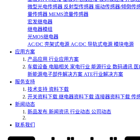
微型光电传感器
反射型传感器
振动传感器/倾倒传
量传感器
MEMS流量传感器
宏发继电器
继电器模组
光MOS继电器
AC/DC 壳架式电源
AC/DC 导轨式电源
模块电源
应用方案
产品应用
行业应用方案
车载设备
电脑相关
家电行业
能源行业
数码通讯
医
新能源电子部件解决方案
ATE行业解决方案
服务支持
技术支持
资料下载
开关资料下载
继电器资料下载
连接器资料下载
传
新闻动态
新品发布
新闻资讯
行业动态
公司动态
联系我们