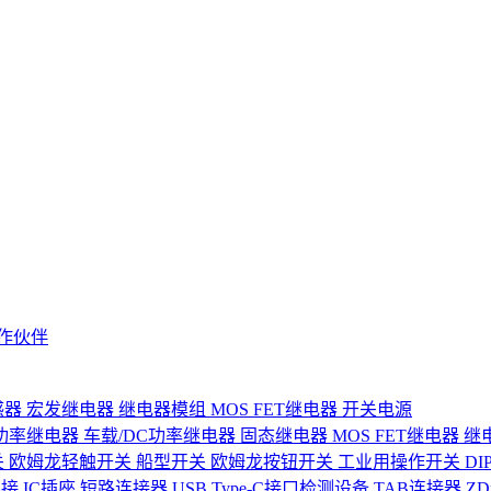
作伙伴
感器
宏发继电器
继电器模组
MOS FET继电器
开关电源
功率继电器
车载/DC功率继电器
固态继电器
MOS FET继电器
继
关
欧姆龙轻触开关
船型开关
欧姆龙按钮开关
工业用操作开关
D
连接
IC插座
短路连接器
USB Type-C接口检测设备
TAB连接器
Z