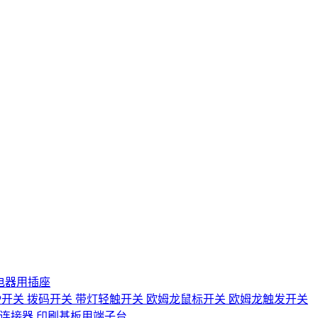
电器用插座
IP开关
拨码开关
带灯轻触开关
欧姆龙鼠标开关
欧姆龙触发开关
D连接器
印刷基板用端子台