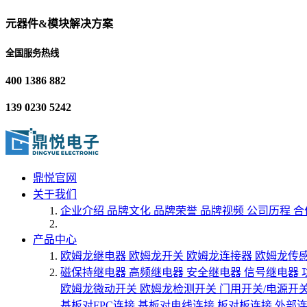
元器件&模块解决方案
全国服务热线
400 1386 882
139 0230 5242
鼎悦官网
关于我们
企业介绍
品牌文化
品牌荣誉
品牌视频
公司历程
合
产品中心
欧姆龙继电器
欧姆龙开关
欧姆龙连接器
欧姆龙传
磁保持继电器
高频继电器
安全继电器
信号继电器
欧姆龙微动开关
欧姆龙检测开关
门用开关/电源开
基板对FPC连接
基板对电线连接
板对板连接
外部