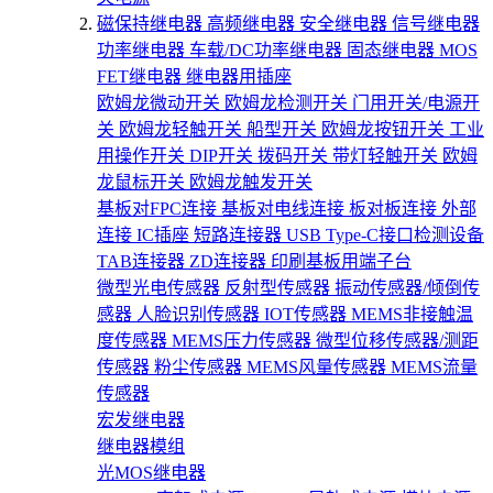
磁保持继电器
高频继电器
安全继电器
信号继电器
功率继电器
车载/DC功率继电器
固态继电器
MOS
FET继电器
继电器用插座
欧姆龙微动开关
欧姆龙检测开关
门用开关/电源开
关
欧姆龙轻触开关
船型开关
欧姆龙按钮开关
工业
用操作开关
DIP开关
拨码开关
带灯轻触开关
欧姆
龙鼠标开关
欧姆龙触发开关
基板对FPC连接
基板对电线连接
板对板连接
外部
连接
IC插座
短路连接器
USB Type-C接口检测设备
TAB连接器
ZD连接器
印刷基板用端子台
微型光电传感器
反射型传感器
振动传感器/倾倒传
感器
人脸识别传感器
IOT传感器
MEMS非接触温
度传感器
MEMS压力传感器
微型位移传感器/测距
传感器
粉尘传感器
MEMS风量传感器
MEMS流量
传感器
宏发继电器
继电器模组
光MOS继电器