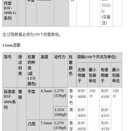
平型
作型
3122-
B3F-
G
3000-G
(见备
系列
注)
注.订购数量必须为100个的整数倍。
12mm方形
型号
接
柱塞
高度
动作力
柱
袋装(100个开关为单位)
点
的种
塞
材
类
颜
无接
最小
有接
最小
质
(或
色
地端
包装
地端
包装
LED
子
单位
子
单位
颜色)
4.3mm
1.27N
象
B3F-
100
B3F-
100
标准型
镀
平型
{130gf}
B3F-
牙
4000
个
4100
个
银
4000系
色
列
2.55N
黄
B3F-
B3F-
{260gf}
4005
4105
7.3mm
1.27N
象
B3F-
B3F-
凸型
{130gf}
牙
4050
4150