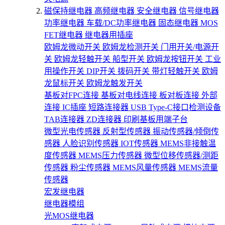
磁保持继电器
高频继电器
安全继电器
信号继电器
功率继电器
车载/DC功率继电器
固态继电器
MOS
FET继电器
继电器用插座
欧姆龙微动开关
欧姆龙检测开关
门用开关/电源开
关
欧姆龙轻触开关
船型开关
欧姆龙按钮开关
工业
用操作开关
DIP开关
拨码开关
带灯轻触开关
欧姆
龙鼠标开关
欧姆龙触发开关
基板对FPC连接
基板对电线连接
板对板连接
外部
连接
IC插座
短路连接器
USB Type-C接口检测设备
TAB连接器
ZD连接器
印刷基板用端子台
微型光电传感器
反射型传感器
振动传感器/倾倒传
感器
人脸识别传感器
IOT传感器
MEMS非接触温
度传感器
MEMS压力传感器
微型位移传感器/测距
传感器
粉尘传感器
MEMS风量传感器
MEMS流量
传感器
宏发继电器
继电器模组
光MOS继电器