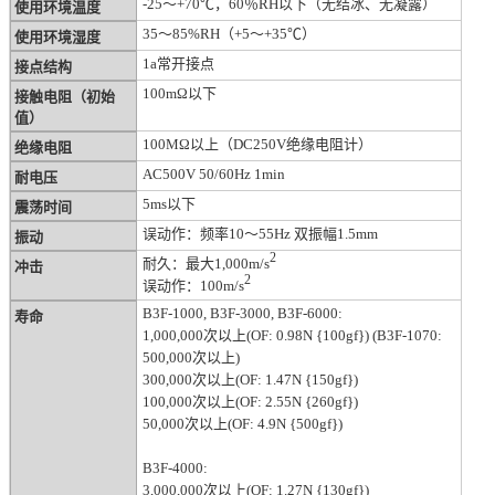
-25～+70℃，60％RH以下（无结冰、无凝露）
使用环境温度
35～85%RH（+5～+35℃）
使用环境湿度
1a常开接点
接点结构
100mΩ以下
接触电阻（初始
值）
100MΩ以上（DC250V绝缘电阻计）
绝缘电阻
AC500V 50/60Hz 1min
耐电压
5ms以下
震荡时间
误动作：频率10～55Hz 双振幅1.5mm
振动
2
耐久：最大1,000m/s
冲击
2
误动作：100m/s
B3F-1000, B3F-3000, B3F-6000:
寿命
1,000,000次以上(OF: 0.98N {100gf}) (B3F-1070:
500,000次以上)
300,000次以上(OF: 1.47N {150gf})
100,000次以上(OF: 2.55N {260gf})
50,000次以上(OF: 4.9N {500gf})
B3F-4000:
3,000,000次以上(OF: 1.27N {130gf})