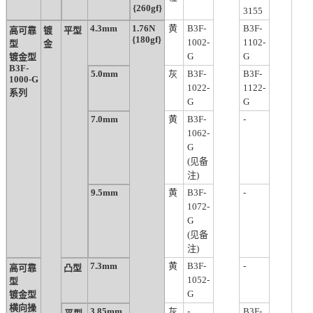
{260gf}
3155
4.3mm
1.76N
黄
B3F-
B3F-
高可靠
镀
平型
{180gf}
1002-
1102-
型
金
G
G
镀金型
B3F-
5.0mm
灰
B3F-
B3F-
1000-G
1022-
1122-
系列
G
G
7.0mm
黄
B3F-
-
1062-
G
(见备
注)
9.5mm
黄
B3F-
-
1072-
G
(见备
注)
7.3mm
黄
B3F-
-
高可靠
凸型
1052-
型
G
镀金型
横向操
3.85mm
灰
-
B3F-