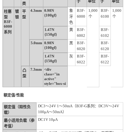
子
单位
子
单位
类
4.3mm
0.98N
象
B3F-
1,000
B3F-
1,000
柱塞
镀
平
{100gf}
牙
6000
个
6100
个
型
银
型
B3F-
色
6000
1.47N
黄
B3F-
B3F-
系列
{150gf}
6002
6102
5.0mm
0.98N
黑
B3F-
B3F-
{100gf}
6020
6120
1.47N
灰
B3F-
B3F-
{150gf}
6022
6122
7.3mm
<div
凸
class="in
型
active"
style="box-si
额定值/性能
DC3～24V 1～50mA（B3F-G系列：DC3V～24V
额定值（阻性负
100μA～50mA）
载）
DC1V 10μA
最小适用负载（参
考值）