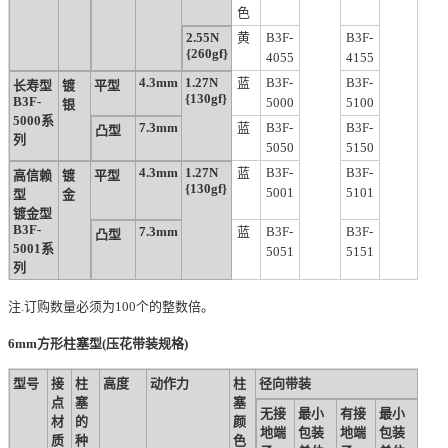
色
2.55N
黄
B3F-
B3F-
{260gf}
4055
4155
4.3mm
1.27N
蓝
B3F-
B3F-
长寿型
镀
平型
{130gf}
B3F-
5000
5100
银
5000系
7.3mm
蓝
B3F-
B3F-
凸型
列
5050
5150
4.3mm
1.27N
蓝
B3F-
B3F-
高信赖
镀
平型
{130gf}
5001
5101
型
金
镀金型
B3F-
7.3mm
蓝
B3F-
B3F-
凸型
5001系
5051
5151
列
注.订购数量必须为100个的整数倍。
6mm方形柱塞型(压花带装规格)
型号
接
柱
高度
动作力
柱
径向带装
点
塞
塞
无接
最小
有接
最小
材
的
颜
地端
包装
地端
包装
质
种
色