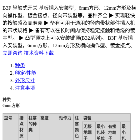
B3F 轻触式开关 基板插入安装型，6mm方形、12mm方形及横
向操作型、镀金接点、径向带装型等，品种齐全 ▶ 实现轻快
的按触感及高寿命 ▶ 备有可用于通用的径向带状部件插入机
的带状规格 ▶ 备有可以在长时间内保持稳定接触和绝缘的镀
金型。 ▶ 凸型顶块上可以安装键顶(B32系列)。 B3F 基板插
入安装型，6mm方形、12mm方形及横向操作型、镀金接点、
立即咨询
技术资料下载
种类
额定/性能
外形尺寸
注意事项
种类
6mm方形
型号
接
柱塞
高度
动作力
柱
袋装
点
的种
塞
无接
最小
有接
最
材
类
颜
地端
包装
地端
小
质
色
子
单位
子
包