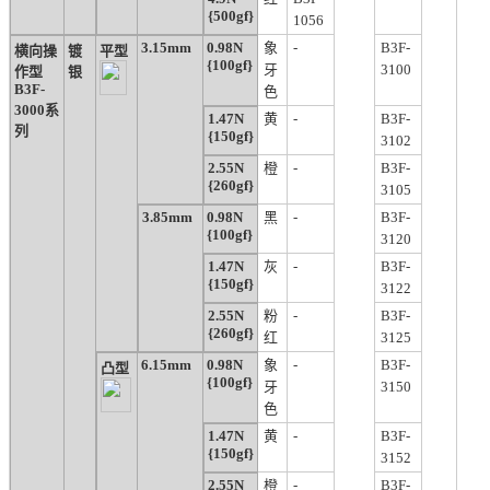
{500gf}
1056
3.15mm
0.98N
象
-
B3F-
横向操
镀
平型
{100gf}
牙
3100
作型
银
B3F-
色
3000系
1.47N
黄
-
B3F-
列
{150gf}
3102
2.55N
橙
-
B3F-
{260gf}
3105
3.85mm
0.98N
黑
-
B3F-
{100gf}
3120
1.47N
灰
-
B3F-
{150gf}
3122
2.55N
粉
-
B3F-
{260gf}
红
3125
6.15mm
0.98N
象
-
B3F-
凸型
{100gf}
牙
3150
色
1.47N
黄
-
B3F-
{150gf}
3152
2.55N
橙
-
B3F-