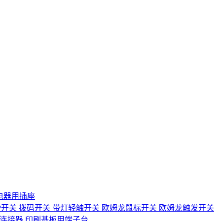
电器用插座
IP开关
拨码开关
带灯轻触开关
欧姆龙鼠标开关
欧姆龙触发开关
D连接器
印刷基板用端子台