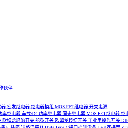
作伙伴
感器
宏发继电器
继电器模组
MOS FET继电器
开关电源
功率继电器
车载/DC功率继电器
固态继电器
MOS FET继电器
继
关
欧姆龙轻触开关
船型开关
欧姆龙按钮开关
工业用操作开关
D
连接
IC插座
短路连接器
USB Type-C接口检测设备
TAB连接器
Z