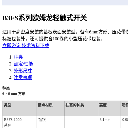
B3FS系列欧姆龙轻触式开关
适用于高密度安装的基板表面安装型，备有6mm方形、压花带包
标准包装外，还可提供含100卷的小型压花带包装。
立即咨询
技术资料下载
种类
额定/性能
外形尺寸
注意事项
种类
6 × 6 mm 方形
类型
接点材质
柱塞的种类
高度
动作
B3FS-1000
镀银
3.1mm
0.9
系列