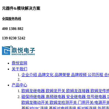
元器件&模块解决方案
全国服务热线
400 1386 882
139 0230 5242
鼎悦官网
关于我们
企业介绍
品牌文化
品牌荣誉
品牌视频
公司历程
合
产品中心
欧姆龙继电器
欧姆龙开关
欧姆龙连接器
欧姆龙传
磁保持继电器
高频继电器
安全继电器
信号继电器
欧姆龙微动开关
欧姆龙检测开关
门用开关/电源开
基板对FPC连接
基板对电线连接
板对板连接
外部