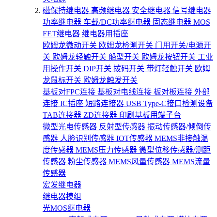
磁保持继电器
高频继电器
安全继电器
信号继电器
功率继电器
车载/DC功率继电器
固态继电器
MOS
FET继电器
继电器用插座
欧姆龙微动开关
欧姆龙检测开关
门用开关/电源开
关
欧姆龙轻触开关
船型开关
欧姆龙按钮开关
工业
用操作开关
DIP开关
拨码开关
带灯轻触开关
欧姆
龙鼠标开关
欧姆龙触发开关
基板对FPC连接
基板对电线连接
板对板连接
外部
连接
IC插座
短路连接器
USB Type-C接口检测设备
TAB连接器
ZD连接器
印刷基板用端子台
微型光电传感器
反射型传感器
振动传感器/倾倒传
感器
人脸识别传感器
IOT传感器
MEMS非接触温
度传感器
MEMS压力传感器
微型位移传感器/测距
传感器
粉尘传感器
MEMS风量传感器
MEMS流量
传感器
宏发继电器
继电器模组
光MOS继电器