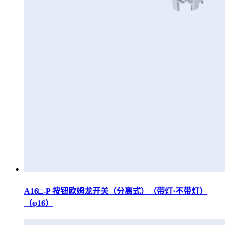
A16□-P 按钮欧姆龙开关（分离式）（带灯·不带灯）
（φ16）