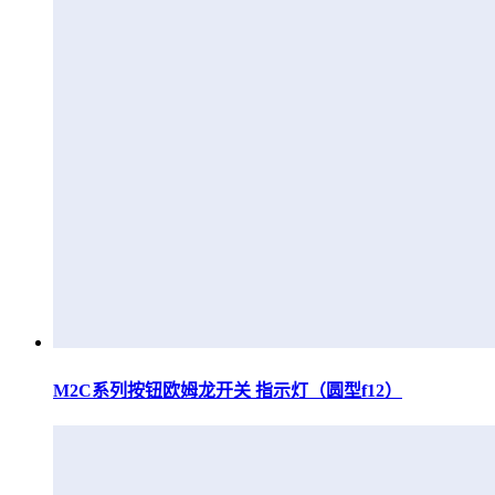
M2C系列按钮欧姆龙开关 指示灯（圆型f12）