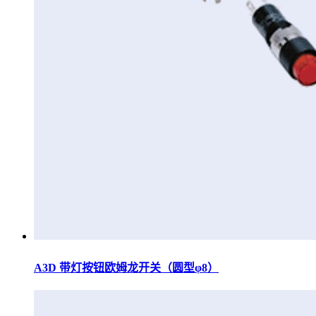
A3D 带灯按钮欧姆龙开关（圆型φ8）