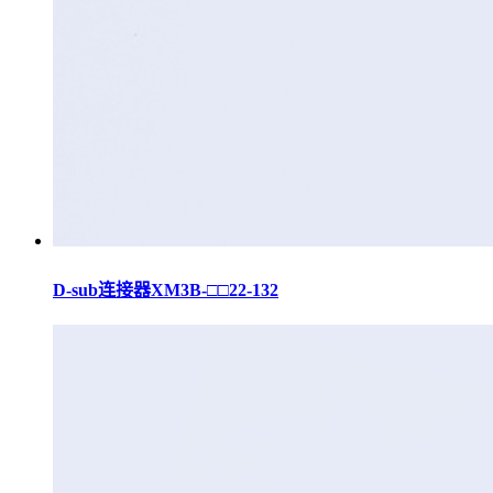
D-sub连接器XM3B-□□22-132