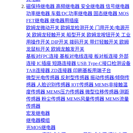
磁保持继电器
高频继电器
安全继电器
信号继电器
功率继电器
车载/DC功率继电器
固态继电器
MOS
FET继电器
继电器用插座
欧姆龙微动开关
欧姆龙检测开关
门用开关/电源开
关
欧姆龙轻触开关
船型开关
欧姆龙按钮开关
工业
用操作开关
DIP开关
拨码开关
带灯轻触开关
欧姆
龙鼠标开关
欧姆龙触发开关
基板对FPC连接
基板对电线连接
板对板连接
外部
连接
IC插座
短路连接器
USB Type-C接口检测设备
TAB连接器
ZD连接器
印刷基板用端子台
微型光电传感器
反射型传感器
振动传感器/倾倒传
感器
人脸识别传感器
IOT传感器
MEMS非接触温
度传感器
MEMS压力传感器
微型位移传感器/测距
传感器
粉尘传感器
MEMS风量传感器
MEMS流量
传感器
宏发继电器
继电器模组
光MOS继电器