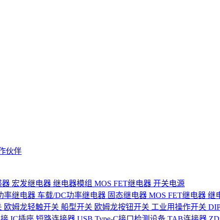
作伙伴
感器
宏发继电器
继电器模组
MOS FET继电器
开关电源
功率继电器
车载/DC功率继电器
固态继电器
MOS FET继电器
继
关
欧姆龙轻触开关
船型开关
欧姆龙按钮开关
工业用操作开关
D
连接
IC插座
短路连接器
USB Type-C接口检测设备
TAB连接器
Z