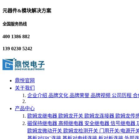
元器件&模块解决方案
全国服务热线
400 1386 882
139 0230 5242
鼎悦官网
关于我们
企业介绍
品牌文化
品牌荣誉
品牌视频
公司历程
合
产品中心
欧姆龙继电器
欧姆龙开关
欧姆龙连接器
欧姆龙传
磁保持继电器
高频继电器
安全继电器
信号继电器
欧姆龙微动开关
欧姆龙检测开关
门用开关/电源开
基板对FPC连接
基板对电线连接
板对板连接
外部