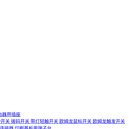
电器用插座
IP开关
拨码开关
带灯轻触开关
欧姆龙鼠标开关
欧姆龙触发开关
D连接器
印刷基板用端子台