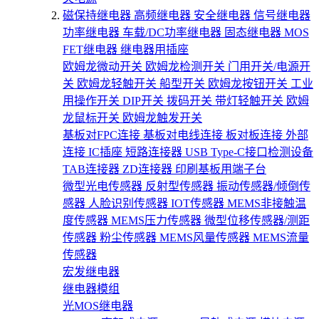
磁保持继电器
高频继电器
安全继电器
信号继电器
功率继电器
车载/DC功率继电器
固态继电器
MOS
FET继电器
继电器用插座
欧姆龙微动开关
欧姆龙检测开关
门用开关/电源开
关
欧姆龙轻触开关
船型开关
欧姆龙按钮开关
工业
用操作开关
DIP开关
拨码开关
带灯轻触开关
欧姆
龙鼠标开关
欧姆龙触发开关
基板对FPC连接
基板对电线连接
板对板连接
外部
连接
IC插座
短路连接器
USB Type-C接口检测设备
TAB连接器
ZD连接器
印刷基板用端子台
微型光电传感器
反射型传感器
振动传感器/倾倒传
感器
人脸识别传感器
IOT传感器
MEMS非接触温
度传感器
MEMS压力传感器
微型位移传感器/测距
传感器
粉尘传感器
MEMS风量传感器
MEMS流量
传感器
宏发继电器
继电器模组
光MOS继电器