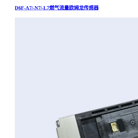
D6F-A7/-N7/-L7燃气流量欧姆龙传感器